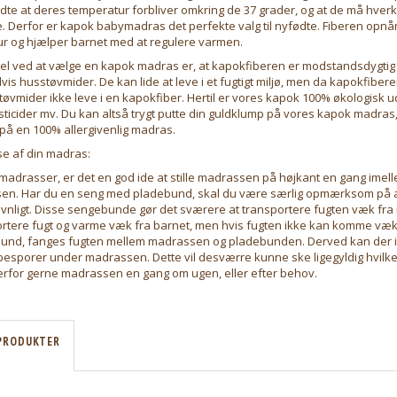
fødte at deres temperatur forbliver omkring de 37 grader, og at de må hver
e. Derfor er kapok babymadras det perfekte valg til nyfødte. Fiberen opnår
r og hjælper barnet med at regulere varmen.
el ved at vælge en kapok madras er, at kapokfiberen er modstandsdygtig 
s husstøvmider. De kan lide at leve i et fugtigt miljø, men da kapokfiber
tøvmider ikke leve i en kapokfiber. Hertil er vores kapok 100% økologisk u
sticider mv. Du kan altså trygt putte din guldklump på vores kapok madras
r på en 100% allergivenlig madras.
se af din madras:
adrasser, er det en god ide at stille madrassen på højkant en gang imelle
sen. Har du en seng med pladebund, skal du være særlig opmærksom på at
nligt. Disse sengebunde gør det sværere at transportere fugten væk fr
rtere fugt og varme væk fra barnet, men hvis fugten ikke kan komme væk
nd, fanges fugten mellem madrassen og pladebunden. Derved kan der i 
sporer under madrassen. Dette vil desværre kunne ske ligegyldig hvilk
derfor gerne madrassen en gang om ugen, eller efter behov.
PRODUKTER