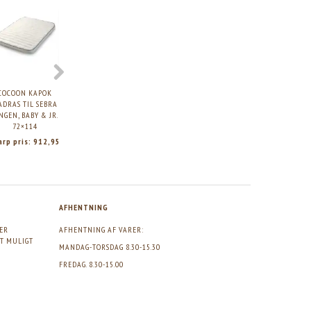
COCOON KAPOK
COCOON KAPOK
COCOON KAPOK
COCOON KAP
ADRAS TIL SEBRA
MADRAS TIL
VUGGEMADRAS 40×84
MADRAS TIL SE
NGEN, BABY & JR.
BARNEVOGN 37×96
KILI SENG 70×
72×114
arp pris:
912,95
Skarp pris:
367,95
Skarp pris:
493,95
Skarp pris:
99
AFHENTNING
GER
AFHENTNING AF VARER:
DT MULIGT
MANDAG-TORSDAG 8.30-15.30
FREDAG. 8.30-15.00