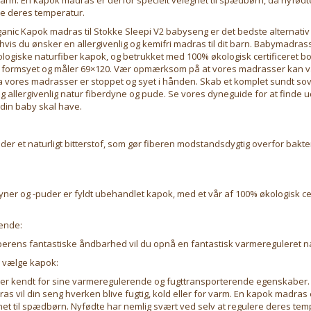
re deres temperatur.
nic Kapok madras til Stokke Sleepi V2 babyseng er det bedste alternativ t
is du ønsker en allergivenlig og kemifri madras til dit barn. Babymadras
logiske naturfiber kapok, og betrukket med 100% økologisk certificeret b
formsyet og måler 69×120. Vær opmærksom på at vores madrasser kan v
 da vores madrasser er stoppet og syet i hånden. Skab et komplet sundt s
g allergivenlig natur fiberdyne og pude. Se vores dyneguide for at finde ud
din baby skal have.
er et naturligt bitterstof, som gør fiberen modstandsdygtig overfor bakte
er og -puder er fyldt ubehandlet kapok, med et vår af 100% økologisk cer
ende:
iberens fantastiske åndbarhed vil du opnå en fantastisk varmereguleret 
u vælge kapok:
er kendt for sine varmeregulerende og fugttransporterende egenskaber.
s vil din seng hverken blive fugtig, kold eller for varm. En kapok madras 
net til spædbørn. Nyfødte har nemlig svært ved selv at regulere deres tem