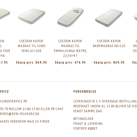
POK
COCOON KAPOK
COCOON KAPOK
COCOON KAPOK
IL
MADRAS TIL JUNO
MADRAS TIL
BABYMADRAS 60×120
M
G STAR
SENG 62×108
EMMALJUNGA NXT90,
SE
×96
22/34×97
67,95
Skarp pris:
869,95
Skarp pris:
470,95
Skarp pris:
869,95
Sk
RVICE
FORSENDELSE
KUNDESERVICE PÅ
LEVERINGSTID 1-3 HVERDAGE. BESTILLIN
MODTAGET INDEN KL. 15.00 BLIVER SÅ VI
 70 78 MELLEM 11.00-13.00 ELLER PÅ CHAT
SENDT SAMME DAG
RDRE@REN-VELVAERE.DK
BETINGELSER
SVARES INDENFOR MAX 24 TIMER
FRAGT & LEVERING
FORTRYD KØBET