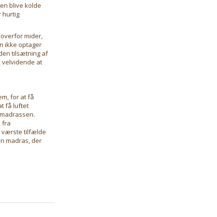
ken blive kolde
 hurtig
overfor mider,
en ikke optager
den tilsætning af
, velvidende at
m, for at få
 få luftet
a madrassen.
 fra
værste tilfælde
en madras, der