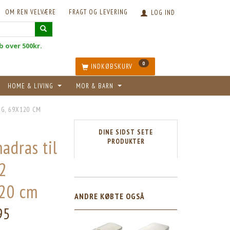
OM REN VELVÆRE
FRAGT OG LEVERING
LOG IND
øb over 500kr.
0
INDKØBSKURV
HOME & LIVING
MOR & BARN
G, 69X120 CM
DINE SIDST SETE
adras til
PRODUKTER
V2
120 cm
ANDRE KØBTE OGSÅ
95