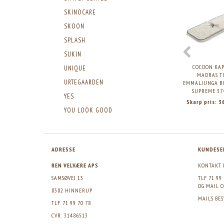
SKINOCARE
SKOON
SPLASH
SUKIN
COCOON KA
UNIQUE
MADRAS T
URTEGAARDEN
EMMALJUNGA BI
SUPREME 37
YES
Skarp pris:
3
YOU LOOK GOOD
ADRESSE
KUNDESE
REN VELVÆRE APS
KONTAKT 
SAMSØVEJ 13
TLF 71 99
OG MAIL
O
8382 HINNERUP
MAILS BE
TLF. 71 99 70 78
CVR: 31486513