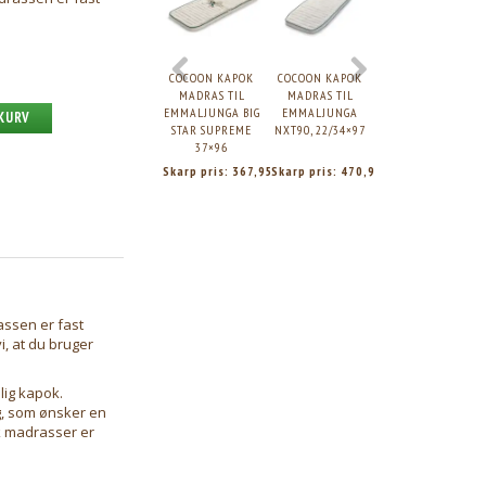
COCOON KAPOK
COCOON KAPOK
COCOON KAPOK
MADRAS TIL
MADRAS TIL
BABYMADRAS
EMMALJUNGA BIG
EMMALJUNGA
60×120
 KURV
STAR SUPREME
NXT90, 22/34×97
37×96
Skarp pris:
367,95
Skarp pris:
470,95
Skarp pris:
869,9
assen er fast
i, at du bruger
lig kapok.
g, som ønsker en
ok madrasser er