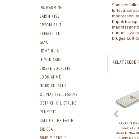
Som med alle m
DR. WARMING
luftet madras
madrassen jæv
EARTH KISS
Kapok transpo
EPSOM SALT
madrassens bu
dannes svampe
FEMARELLE
bruges. Luft 
GLYC
HEMPHILIA
IF YOU CARE
RELATEREDE 
LIRENE SOLPLEJE
LOOK AT ME
NORDICHEALTH
OLIVIAS TRYLLESALVE
OSTRICH OIL STRUDS
PLUMP IT
SALT OF THE EARTH
COCOON KA
MADRAS T
SILICEA
EMMALJUNGA BI
SIMPLY GENTLE
SUPREME 37