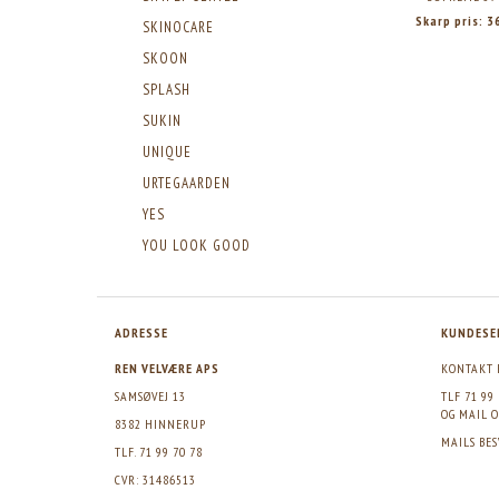
Skarp pris:
3
SKINOCARE
SKOON
SPLASH
SUKIN
UNIQUE
URTEGAARDEN
YES
YOU LOOK GOOD
ADRESSE
KUNDESE
REN VELVÆRE APS
KONTAKT 
SAMSØVEJ 13
TLF 71 99
OG MAIL
O
8382 HINNERUP
MAILS BE
TLF. 71 99 70 78
CVR: 31486513