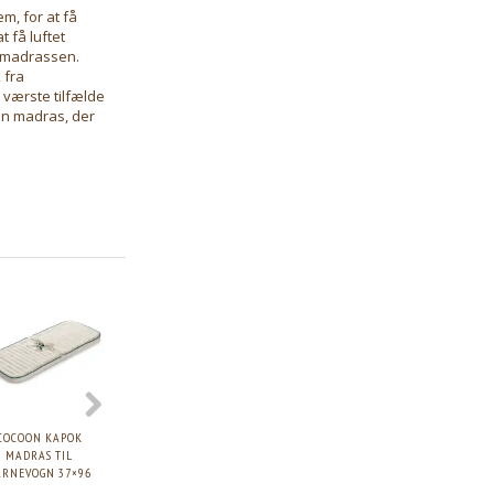
m, for at få
 få luftet
a madrassen.
 fra
værste tilfælde
en madras, der
COCOON KAPOK
COCOON KAPOK
COCOON KAPOK
COCOON KAP
MADRAS TIL
VUGGEMADRAS 40×80
VUGGEMADRAS 40×84
MADRAS TIL SE
ARNEVOGN 37×96
KILI SENG 70×