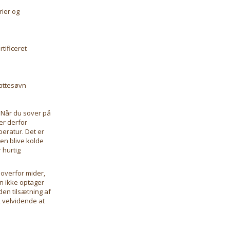
rier og
tificeret
nattesøvn
 Når du sover på
er derfor
peratur. Det er
ken blive kolde
 hurtig
overfor mider,
en ikke optager
den tilsætning af
, velvidende at