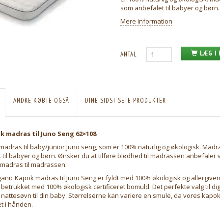
som anbefalet til babyer og børn.
Mere information
LÆG I
ANTAL
ANDRE KØBTE OGSÅ
DINE SIDST SETE PRODUKTER
 madras til Juno Seng 62×108
adras til baby/junior Juno seng, som er 100% naturlig og økologisk. Madr
til babyer og børn. Ønsker du at tilføre blødhed til madrassen anbefaler v
emadras til madrassen.
nic Kapok madras til Juno Seng er fyldt med 100% økologisk og allergiven
etrukket med 100% økologisk certificeret bomuld. Det perfekte valg til di
i nattesøvn til din baby. Størrelserne kan variere en smule, da vores kap
t i hånden.