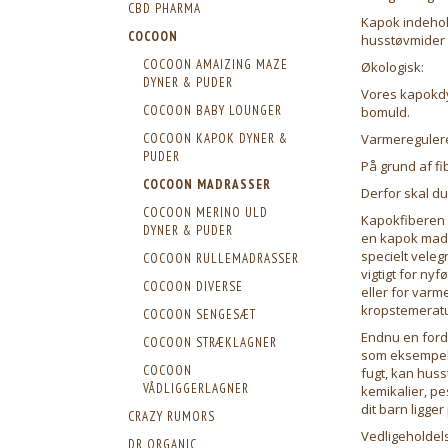
CBD PHARMA
Kapok indehold
COCOON
husstøvmider
COCOON AMAIZING MAZE
Økologisk:
DYNER & PUDER
Vores kapokdyn
COCOON BABY LOUNGER
bomuld.
Varmereguler
COCOON KAPOK DYNER &
PUDER
På grund af f
COCOON MADRASSER
Derfor skal d
COCOON MERINO ULD
Kapokfiberen 
DYNER & PUDER
en kapok madra
specielt veleg
COCOON RULLEMADRASSER
vigtigt for ny
COCOON DIVERSE
eller for varm
kropstemeratu
COCOON SENGESÆT
Endnu en ford
COCOON STRÆKLAGNER
som eksempelvi
COCOON
fugt, kan huss
VÅDLIGGERLAGNER
kemikalier, pe
dit barn ligge
CRAZY RUMORS
Vedligeholdel
DR ORGANIC