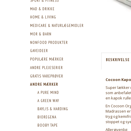
SPORT & FITNESS
MAD & DRIKKE
HOME & LIVING
MEDICARE & NATURLÆGEMIDLER
MOR & BARN
NONFOOD PRODUKTER
GAVEIDEER
POPULÆRE MÆRKER
BESKRIVELSE
ANDRE PLEJESERIER
GRATIS VAREPRØVER
Cocoon Kapok
ANDRE MÆRKER
Super lækker m
som anbefalet 
A PURE MIND
en kapok rull
A GREEN WAY
En Cocoon Orga
BAYLIS & HARDING
Madrassen er b
tryg og kemifr
BIOREGENA
stoppet og sye
BOOBY TAPE
Allergivenlig: