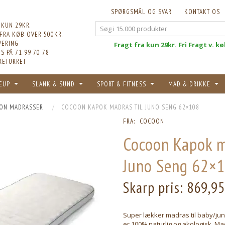
SPØRGSMÅL OG SVAR
KONTAKT OS
 KUN 29KR.
 FRA KØB OVER 500KR.
VERING
Fri
Fragt fra kun 29kr. Fri Fragt v. k
S PÅ 71 99 70 78
RETURRET
EUP
SLANK & SUND
SPORT & FITNESS
MAD & DRIKKE
ON MADRASSER
COCOON KAPOK MADRAS TIL JUNO SENG 62×108
FRA:
COCOON
Cocoon Kapok m
Juno Seng 62×
Skarp pris:
869,9
Super lækker madras til baby/jun
er 100% naturlig og økologisk. Ma