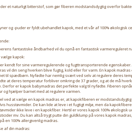
er et naturligt bitterstof, som gør fiberen modstandsdygtig overfor bakte
er og -puder er fyldt ubehandlet kapok, med et vår af 100% økologisk cer
ende:
iberens fantastiske åndbarhed vil du opnå en fantastisk varmereguleret 
u vælge kapok:
er kendt for sine varmeregulerende og fugttransporterende egenskaber.
s vil din seng hverken blive fugtig, kold eller for varm. En kapok madras 
net til spædbørn. Nyfødte har nemlig svært ved selv at regulere deres tem
fødte at deres temperatur forbliver omkring de 37 grader, og at de må hver
e. Derfor er kapok babymadras det perfekte valg til nyfødte. Fiberen opnår
r og hjælper barnet med at regulere varmen.
el ved at vælge en kapok madras er, at kapokfiberen er modstandsdygtig 
s husstøvmider. De kan lide at leve i et fugtigt miljø, men da kapokfiber
tøvmider ikke leve i en kapokfiber. Hertil er vores kapok 100% økologisk u
sticider mv. Du kan altså trygt putte din guldklump på vores kapok madras
r på en 100% allergivenlig madras.
se af din madras: