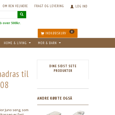
OM REN VELVÆRE
FRAGT OG LEVERING
LOG IND
øb over 500kr.
0
INDKØBSKURV
HOME & LIVING
MOR & BARN
DINE SIDST SETE
adras til
PRODUKTER
108
5
ANDRE KØBTE OGSÅ
ior Juno seng, som
drassen er fast