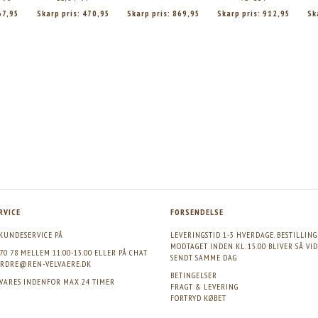
67,95
Skarp pris:
470,95
Skarp pris:
869,95
Skarp pris:
912,95
Sk
RVICE
FORSENDELSE
KUNDESERVICE PÅ
LEVERINGSTID 1-3 HVERDAGE. BESTILLIN
MODTAGET INDEN KL. 15.00 BLIVER SÅ VI
 70 78 MELLEM 11.00-13.00 ELLER PÅ CHAT
SENDT SAMME DAG
RDRE@REN-VELVAERE.DK
BETINGELSER
SVARES INDENFOR MAX 24 TIMER
FRAGT & LEVERING
FORTRYD KØBET