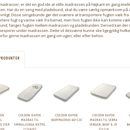
adrasser, er det en god ide at stille madrassen på højkant en gang imelle
sen. Har du en seng med pladebund, skal du være særlig opmærksom på at
nligt. Disse sengebunde gør det sværere at transportere fugten væk fr
rtere fugt og varme væk fra barnet, men hvis fugten ikke kan komme væk
nd, fanges fugten mellem madrassen og pladebunden. Derved kan der i 
sporer under madrassen. Dette vil desværre kunne ske ligegyldig hvilk
derfor gerne madrassen en gang om ugen, eller efter behov.
PRODUKTER
POK
COCOON KAPOK
COCOON KAPOK
COCOON KAPOK
IL
MADRAS TIL
BABYMADRAS 60×120
MADRAS TIL SEBRA
G STAR
EMMALJUNGA NXT90,
SENGEN, BABY & JR.
B
×96
22/34×97
72×114