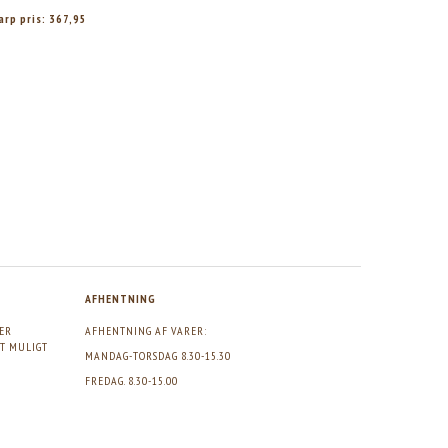
arp pris:
367,95
Skarp pris:
484,95
Skarp pris:
493,95
Skarp pris:
99
AFHENTNING
GER
AFHENTNING AF VARER:
DT MULIGT
MANDAG-TORSDAG 8.30-15.30
FREDAG. 8.30-15.00