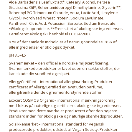
Aloe Barbadensis Leaf Extract*, Cetearyl Alcohol, Persea
Gratissima Oil*, Behenamidopropyl Dimethylamine, Glycerin**,
Behenoyl PG-Trimonium Chloride, Aqua, Lactic Acid, Hexylene
Glycol, Hydrolyzed Wheat Protein, Sodium Levulinate,
Panthenol, Citric Acid, Potassium Sorbate, Sodium Benzoate.
*Økologisk oprindelse. **Fremstillet af økologiske ingredienser.
Certificeret økologisk i henhold til EC 834/2007.
97% af det samlede indhold er af naturlig oprindelse. 81% af
alle ingredienser er økologisk dyrket.
pH 3,5-4,5
Svanemærket – den officielle nordiske miljøcertificering.
Svanemærkede produkter er lavet uden en række stoffer, der
kan skade din sundhed og miljøet.
AllergyCertified – international allergimærkning. Produkter
certificeret af AllergyCertified er lavet uden parfume,
allergifremkaldende og hormonforstyrrende stoffer.
Ecocert COSMOS Organic – international mærkningsordning
med fokus på naturlige og certificeret økologiske ingredienser.
Produkter med dette mærke er produceret efter den højeste
standard inden for økologiske og naturlige skønhedsprodukter.
Solsikkemærket – international standard for vegansk
producerede produkter, udstedt af Vegan Society. Produkter