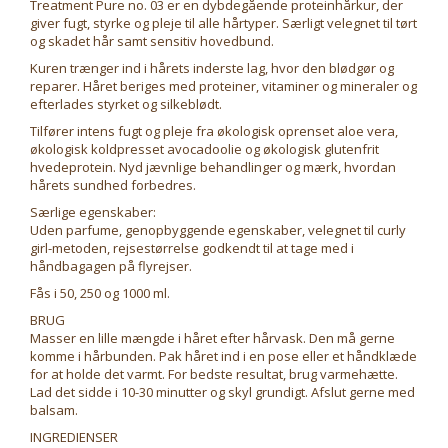
Treatment Pure no. 03 er en dybdegående proteinhårkur, der
giver fugt, styrke og pleje til alle hårtyper. Særligt velegnet til tørt
og skadet hår samt sensitiv hovedbund.
Kuren trænger ind i hårets inderste lag, hvor den blødgør og
reparer. Håret beriges med proteiner, vitaminer og mineraler og
efterlades styrket og silkeblødt.
Tilfører intens fugt og pleje fra økologisk oprenset aloe vera,
økologisk koldpresset avocadoolie og økologisk glutenfrit
hvedeprotein. Nyd jævnlige behandlinger og mærk, hvordan
hårets sundhed forbedres.
Særlige egenskaber:
Uden parfume, genopbyggende egenskaber, velegnet til curly
girl-metoden, rejsestørrelse godkendt til at tage med i
håndbagagen på flyrejser.
Fås i 50, 250 og 1000 ml.
BRUG
Masser en lille mængde i håret efter hårvask. Den må gerne
komme i hårbunden. Pak håret ind i en pose eller et håndklæde
for at holde det varmt. For bedste resultat, brug varmehætte.
Lad det sidde i 10-30 minutter og skyl grundigt. Afslut gerne med
balsam.
INGREDIENSER