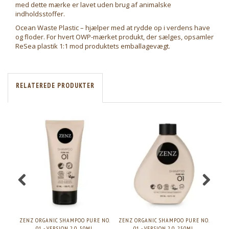
med dette mærke er lavet uden brug af animalske
indholdsstoffer.
Ocean Waste Plastic – hjælper med at rydde op i verdens have
og floder. For hvert OWP-mærket produkt, der sælges, opsamler
ReSea plastik 1:1 mod produktets emballagevægt.
RELATEREDE PRODUKTER
ZENZ ORGANIC SHAMPOO PURE NO.
ZENZ ORGANIC SHAMPOO PURE NO.
ZEN
01 - VERSION 2.0, 50ML.
01 - VERSION 2.0, 250ML.