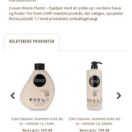
indholdsstoffer.
Ocean Waste Plastic – hjælper med at rydde op i verdens have
og floder. For hvert OWP-mærket produkt, der sælges, opsamler
ReSea plastik 1:1 mod produktets emballagevægt.
RELATEREDE PRODUKTER
ZENZ ORGANIC SHAMPOO PURE NO.
ZENZ ORGANIC SHAMPOO PURE NO.
ZEN
01 - VERSION 2.0, 250ML.
01 - VERSION 2.0, 1000ML.
Vores pris:
259,00
Vores pris:
709,00