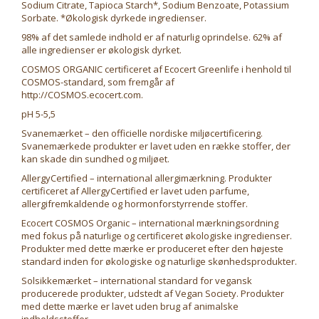
Sodium Citrate, Tapioca Starch*, Sodium Benzoate, Potassium
Sorbate. *Økologisk dyrkede ingredienser.
98% af det samlede indhold er af naturlig oprindelse. 62% af
alle ingredienser er økologisk dyrket.
COSMOS ORGANIC certificeret af Ecocert Greenlife i henhold til
COSMOS-standard, som fremgår af
http://COSMOS.ecocert.com.
pH 5-5,5
Svanemærket – den officielle nordiske miljøcertificering.
Svanemærkede produkter er lavet uden en række stoffer, der
kan skade din sundhed og miljøet.
AllergyCertified – international allergimærkning. Produkter
certificeret af AllergyCertified er lavet uden parfume,
allergifremkaldende og hormonforstyrrende stoffer.
Ecocert COSMOS Organic – international mærkningsordning
med fokus på naturlige og certificeret økologiske ingredienser.
Produkter med dette mærke er produceret efter den højeste
standard inden for økologiske og naturlige skønhedsprodukter.
Solsikkemærket – international standard for vegansk
producerede produkter, udstedt af Vegan Society. Produkter
med dette mærke er lavet uden brug af animalske