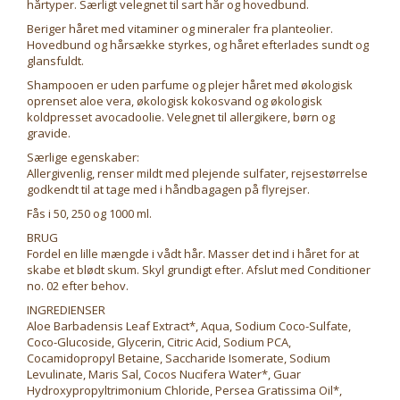
hårtyper. Særligt velegnet til sart hår og hovedbund.
Beriger håret med vitaminer og mineraler fra planteolier.
Hovedbund og hårsække styrkes, og håret efterlades sundt og
glansfuldt.
Shampooen er uden parfume og plejer håret med økologisk
oprenset aloe vera, økologisk kokosvand og økologisk
koldpresset avocadoolie. Velegnet til allergikere, børn og
gravide.
Særlige egenskaber:
Allergivenlig, renser mildt med plejende sulfater, rejsestørrelse
godkendt til at tage med i håndbagagen på flyrejser.
Fås i 50, 250 og 1000 ml.
BRUG
Fordel en lille mængde i vådt hår. Masser det ind i håret for at
skabe et blødt skum. Skyl grundigt efter. Afslut med Conditioner
no. 02 efter behov.
INGREDIENSER
Aloe Barbadensis Leaf Extract*, Aqua, Sodium Coco-Sulfate,
Coco-Glucoside, Glycerin, Citric Acid, Sodium PCA,
Cocamidopropyl Betaine, Saccharide Isomerate, Sodium
Levulinate, Maris Sal, Cocos Nucifera Water*, Guar
Hydroxypropyltrimonium Chloride, Persea Gratissima Oil*,