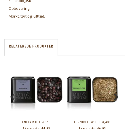
* = økologisk
Opbevaring:
Mørkt, tørt og lufttæt.
RELATEREDE PRODUKTER
ENEBÆR HEL Ø, 35G.
FENNIKELFRØ HEL Ø, 40G.
Skarp pris:
44,95
Skarp pris:
46,95