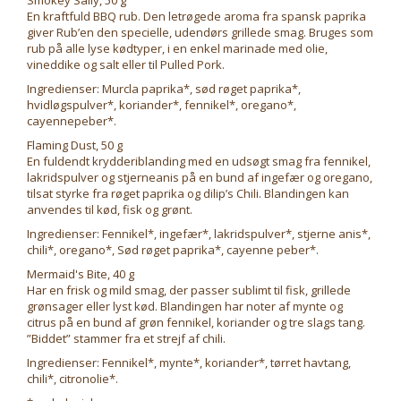
Smokey Sally, 50 g
En kraftfuld BBQ rub. Den letrøgede aroma fra spansk paprika
giver Rub’en den specielle, udendørs grillede smag. Bruges som
rub på alle lyse kødtyper, i en enkel marinade med olie,
vineddike og salt eller til Pulled Pork.
Ingredienser: Murcla paprika*, sød røget paprika*,
hvidløgspulver*, koriander*, fennikel*, oregano*,
cayennepeber*.
Flaming Dust, 50 g
En fuldendt krydderiblanding med en udsøgt smag fra fennikel,
lakridspulver og stjerneanis på en bund af ingefær og oregano,
tilsat styrke fra røget paprika og dilip’s Chili. Blandingen kan
anvendes til kød, fisk og grønt.
Ingredienser: Fennikel*, ingefær*, lakridspulver*, stjerne anis*,
chili*, oregano*, Sød røget paprika*, cayenne peber*.
Mermaid's Bite, 40 g
Har en frisk og mild smag, der passer sublimt til fisk, grillede
grønsager eller lyst kød. Blandingen har noter af mynte og
citrus på en bund af grøn fennikel, koriander og tre slags tang.
”Biddet” stammer fra et strejf af chili.
Ingredienser: Fennikel*, mynte*, koriander*, tørret havtang,
chili*, citronolie*.