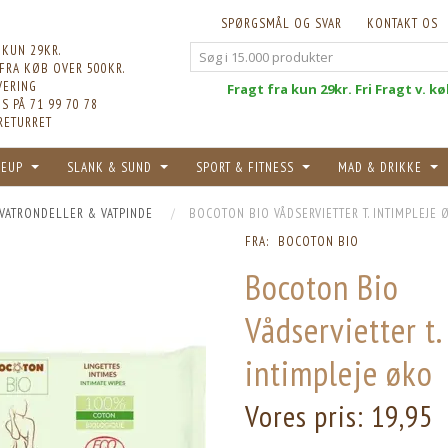
SPØRGSMÅL OG SVAR
KONTAKT OS
 KUN 29KR.
 FRA KØB OVER 500KR.
VERING
Fri
Fragt fra kun 29kr. Fri Fragt v. k
S PÅ 71 99 70 78
RETURRET
EUP
SLANK & SUND
SPORT & FITNESS
MAD & DRIKKE
VATRONDELLER & VATPINDE
BOCOTON BIO VÅDSERVIETTER T. INTIMPLEJE 
FRA:
BOCOTON BIO
Bocoton Bio
Vådservietter t.
intimpleje øko
Vores pris:
19,95