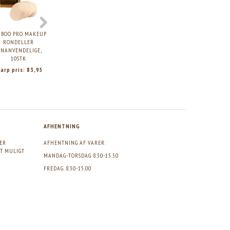
MBOO PRO MAKEUP
HUMDAKIN HÆKLEDE
SKOON
BOCOTON BI
RONDELLER
VATRONDELLER, 15STK.
GENANVENDELIGE
VATRONDELLER
ENANVENDELIGE,
BOMULDS ANSIGTS
ØKOLOGISK BO
10STK
RONDELLER
arp pris:
83,95
Vores pris:
108,75
Skarp pris:
70,95
Skarp pris:
17
Vejl. pris:
145,00
AFHENTNING
GER
AFHENTNING AF VARER:
DT MULIGT
MANDAG-TORSDAG 8.30-15.30
FREDAG. 8.30-15.00