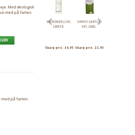
pleje. Med økologisk
ve med på farten.
VATRONDELLER,
SIMPLY GENTLE
SIMPLY GENTLE
100STK.
VAT, 100G.
VATPINDE,
200STK.
 KURV
Skarp pris:
14,95
Skarp pris:
22,95
Skarp pris:
19,95
e med på farten.