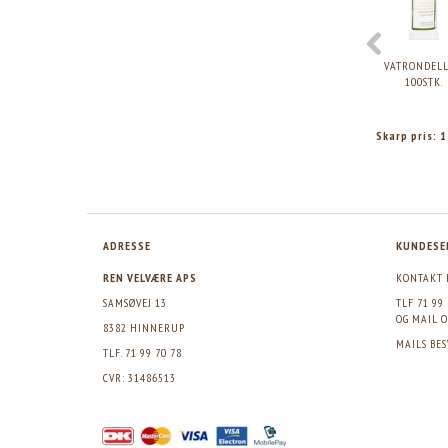
VATRONDELL
100STK.
Skarp pris:
1
ADRESSE
KUNDESE
REN VELVÆRE APS
KONTAKT 
SAMSØVEJ 13
TLF 71 99
OG MAIL
O
8382 HINNERUP
MAILS BE
TLF. 71 99 70 78
CVR: 31486513