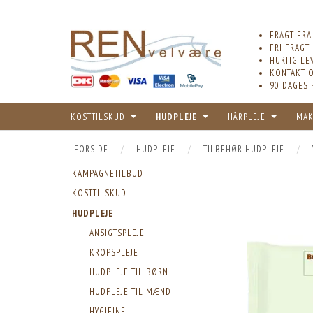
FRAGT FRA
FRI FRAGT
HURTIG LE
KONTAKT O
90 DAGES 
KOSTTILSKUD
HUDPLEJE
HÅRPLEJE
MAK
FORSIDE
HUDPLEJE
TILBEHØR HUDPLEJE
KAMPAGNETILBUD
KOSTTILSKUD
HUDPLEJE
ANSIGTSPLEJE
KROPSPLEJE
HUDPLEJE TIL BØRN
HUDPLEJE TIL MÆND
HYGIEJNE