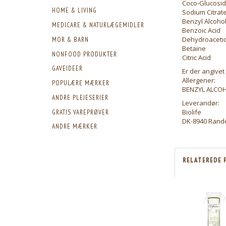
Coco-Glucosi
HOME & LIVING
Sodium Citrat
Benzyl Alcoho
MEDICARE & NATURLÆGEMIDLER
Benzoic Acid
Dehydroacetic
MOR & BARN
Betaine
NONFOOD PRODUKTER
Citric Acid
GAVEIDEER
Er der angivet
Allergener:
POPULÆRE MÆRKER
BENZYL ALCO
ANDRE PLEJESERIER
Leverandør:
Biolife
GRATIS VAREPRØVER
DK-8940 Rand
ANDRE MÆRKER
RELATEREDE 