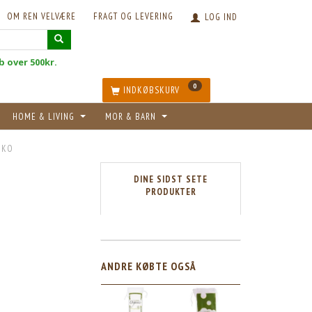
OM REN VELVÆRE
FRAGT OG LEVERING
LOG IND
øb over 500kr.
0
INDKØBSKURV
HOME & LIVING
MOR & BARN
ØKO
DINE SIDST SETE
PRODUKTER
ANDRE KØBTE OGSÅ