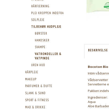
HÅRFJERNING
PLEJ KROPPEN INDEFRA
SOLPLEJE
TILBEHØR HUDPLEJE
BØRSTER
HANDSKER
SVAMPE
BESKRIVELSE
VATRONDELLER &
VATPINDE
UREN HUD
Bocoton Bio 
HÅRPLEJE
Intim vådservi
MAKEUP
Vådservietter 
Servietterne e
PARFUMER & DUFTE
Pakken indehol
SLANK & SUND
Ingredienser:
SPORT & FITNESS
Aqua
Aloe Barbadens
MAD & DRIKKE