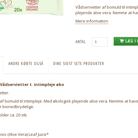
Vådservietter af bomuld til intim
plejende aloe vera. Nemme at ha
Mere information
LÆG I
ANTAL
ANDRE KØBTE OGSÅ
DINE SIDST SETE PRODUKTER
Vådservietter t. intimpleje øko
etter.
af bomuld til intimpleje. Med økologisk plejende aloe vera. Nemme at hav
r bionedbrydelige.
der ca. 20 stk.
is (Aloe Vera) Leaf Juice*