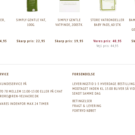
ER,
SIMPLY GENTLE VAT,
SIMPLY GENTLE
STORE VATRONDELLER
BA
100G.
VATPINDE, 200STK.
BABY PADS, 60 STK
G
4,95
Skarp pris:
22,95
Skarp pris:
19,95
Vores pris:
40,95
Sk
Vejl. pris:
44,95
RVICE
FORSENDELSE
KUNDESERVICE PÅ
LEVERINGSTID 1-3 HVERDAGE. BESTILLIN
MODTAGET INDEN KL. 15.00 BLIVER SÅ VI
 70 78 MELLEM 11.00-13.00 ELLER PÅ CHAT
SENDT SAMME DAG
RDRE@REN-VELVAERE.DK
BETINGELSER
SVARES INDENFOR MAX 24 TIMER
FRAGT & LEVERING
FORTRYD KØBET