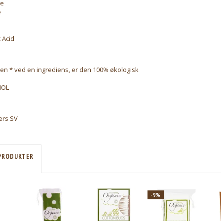
de
e
l
 Acid
 en * ved en ingrediens, er den 100% økologisk
HOL
ers SV
PRODUKTER
-9%