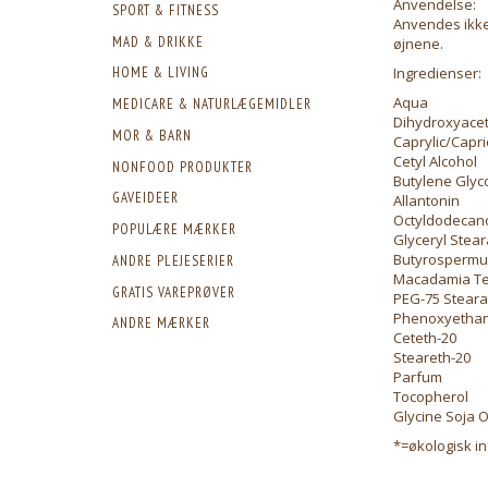
Anvendelse:
SPORT & FITNESS
Anvendes ikke 
MAD & DRIKKE
øjnene.
Ingredienser:
HOME & LIVING
Aqua
MEDICARE & NATURLÆGEMIDLER
Dihydroxyace
MOR & BARN
Caprylic/Capri
Cetyl Alcohol
NONFOOD PRODUKTER
Butylene Glyc
GAVEIDEER
Allantonin
Octyldodecan
POPULÆRE MÆRKER
Glyceryl Stear
Butyrospermum
ANDRE PLEJESERIER
Macadamia Ter
GRATIS VAREPRØVER
PEG-75 Steara
Phenoxyethan
ANDRE MÆRKER
Ceteth-20
Steareth-20
Parfum
Tocopherol
Glycine Soja O
*=økologisk i