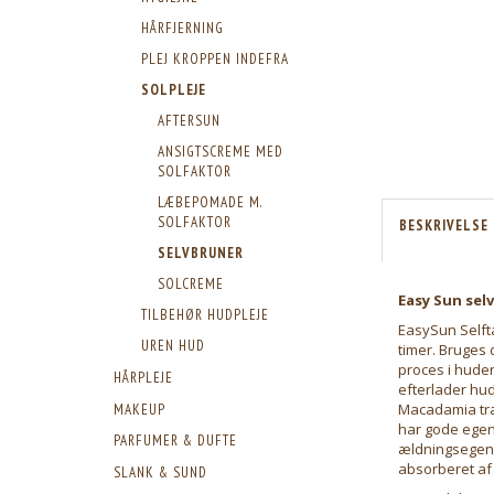
HÅRFJERNING
PLEJ KROPPEN INDEFRA
SOLPLEJE
AFTERSUN
ANSIGTSCREME MED
SOLFAKTOR
LÆBEPOMADE M.
SOLFAKTOR
BESKRIVELSE
SELVBRUNER
SOLCREME
Easy Sun sel
TILBEHØR HUDPLEJE
EasySun Selfta
UREN HUD
timer. Bruges 
proces i huden
HÅRPLEJE
efterlader hud
Macadamia træ
MAKEUP
har gode egens
PARFUMER & DUFTE
ældningsegensk
absorberet af
SLANK & SUND