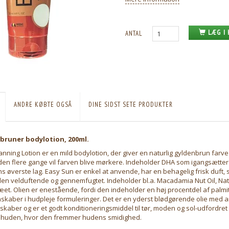
LÆG I
ANTAL
ANDRE KØBTE OGSÅ
DINE SIDST SETE PRODUKTER
vbruner bodylotion, 200ml.
nning Lotion er en mild bodylotion, der giver en naturlig gyldenbrun farve
den flere gange vil farven blive mørkere. Indeholder DHA som igangsætter 
s øverste lag. Easy Sun er enkel at anvende, har en behagelig frisk duft, s
en velduftende og gennemfugtet. Indeholder bl.a. Macadamia Nut Oil, Natur
et. Olien er enestående, fordi den indeholder en høj procentdel af palmi
kaber i hudpleje formuleringer. Det er en yderst blødgørende olie med an
aber og er et godt konditioneringsmiddel til tør, moden og sol-udfordret 
 huden, hvor den fremmer hudens smidighed.