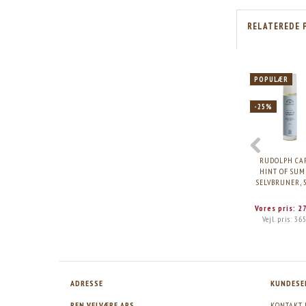
RELATEREDE 
POPULÆR
-25%
RUDOLPH CA
HINT OF SU
SELVBRUNER, 
Vores pris:
2
Vejl. pris:
365
ADRESSE
KUNDESE
REN VELVÆRE APS
KONTAKT 