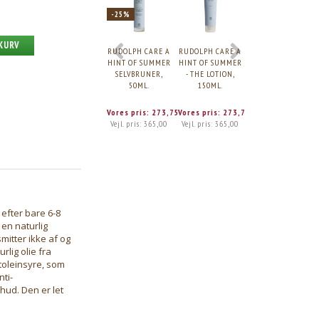
-25%
 KURV
RUDOLPH CARE A
RUDOLPH CARE A
DERMA
HINT OF SUMMER
HINT OF SUMMER
SELVBRUNER
SELVBRUNER,
- THE LOTION,
LOTION, 150ML
50ML.
150ML.
Vores pris:
273,75
Vores pris:
273,75
Skarp pris:
88,95
Vejl. pris:
365,00
Vejl. pris:
365,00
 efter bare 6-8
en naturlig
mitter ikke af og
lig olie fra
toleinsyre, som
ti-
hud. Den er let