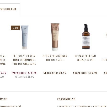
PRODUKTER
-25%
RE A
RUDOLPH CARE A
DERMA SELVBRUNER
MERAKI SELF TAN
MMER
HINT OF SUMMER -
LOTION, 150ML
DROPS, 100 ML.
FO
50ML.
THE LOTION, 150ML.
73,75
Vores pris:
273,75
Skarp pris:
88,95
Skarp pris:
139,95
S
,00
Vejl. pris:
365,00
RVICE
FORSENDELSE
KUNDESERVICE PÅ
LEVERINGSTID 1-3 HVERDAGE. BESTILLIN