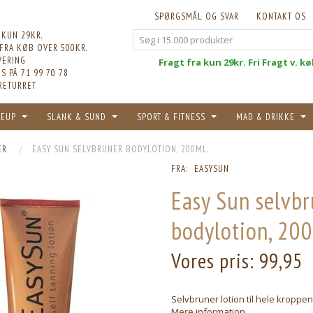
SPØRGSMÅL OG SVAR
KONTAKT OS
 KUN 29KR.
 FRA KØB OVER 500KR.
VERING
Fri
Fragt fra kun 29kr. Fri Fragt v. k
S PÅ 71 99 70 78
RETURRET
EUP
SLANK & SUND
SPORT & FITNESS
MAD & DRIKKE
ER
EASY SUN SELVBRUNER BODYLOTION, 200ML.
FRA:
EASYSUN
Easy Sun selvb
bodylotion, 200
Vores pris:
99,95
Selvbruner lotion til hele kroppen
Mere information