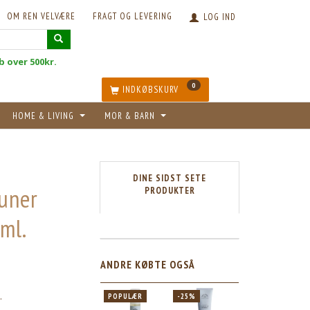
OM REN VELVÆRE
FRAGT OG LEVERING
LOG IND
øb over 500kr.
0
INDKØBSKURV
HOME & LIVING
MOR & BARN
DINE SIDST SETE
runer
PRODUKTER
ml.
ANDRE KØBTE OGSÅ
.
POPULÆR
-25%