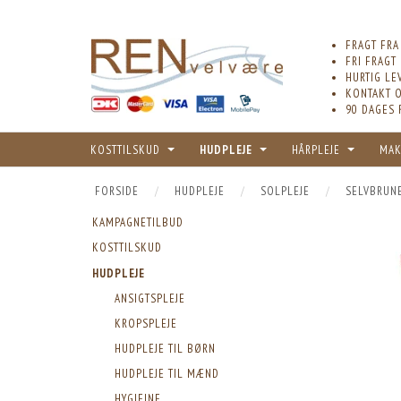
FRAGT FRA
FRI FRAGT
HURTIG LE
KONTAKT O
90 DAGES 
KOSTTILSKUD
HUDPLEJE
HÅRPLEJE
MAK
FORSIDE
HUDPLEJE
SOLPLEJE
SELVBRUN
KAMPAGNETILBUD
KOSTTILSKUD
HUDPLEJE
ANSIGTSPLEJE
KROPSPLEJE
HUDPLEJE TIL BØRN
HUDPLEJE TIL MÆND
HYGIEJNE