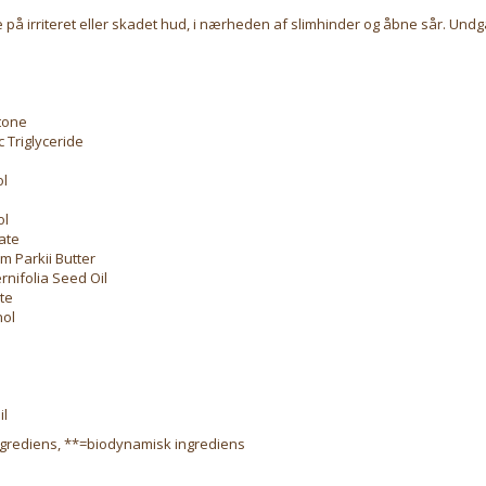
på irriteret eller skadet hud, i nærheden af slimhinder og åbne sår. Und
tone
c Triglyceride
ol
ol
ate
 Parkii Butter
nifolia Seed Oil
te
ol
il
ngrediens, **=biodynamisk ingrediens