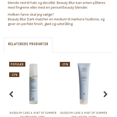
blende ned til hals og decollté. Beauty Blur kan enten påføres
med fingrene eller med en pensel/beauty blender.
Hvilken farve skal jeg vælge?
Beauty Blur Dark matcher en medium til mørkere hudtone, og
giver en perfekt finish, glød og udstråling.
RELATEREDE PRODUKTER
POPULÆR
-25%
-25%
RUDOLPH CARE A HINT OF SUMMER
RUDOLPH CARE A HINT OF SUMMER
DER
SELVBRUNER, 50ML.
- THE LOTION, 150ML.