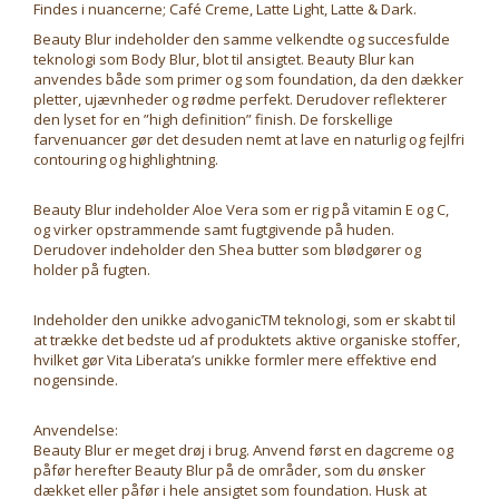
Findes i nuancerne; Café Creme, Latte Light, Latte & Dark.
Beauty Blur indeholder den samme velkendte og succesfulde
teknologi som Body Blur, blot til ansigtet. Beauty Blur kan
anvendes både som primer og som foundation, da den dækker
pletter, ujævnheder og rødme perfekt. Derudover reflekterer
den lyset for en ”high definition” finish. De forskellige
farvenuancer gør det desuden nemt at lave en naturlig og fejlfri
contouring og highlightning.
Beauty Blur indeholder Aloe Vera som er rig på vitamin E og C,
og virker opstrammende samt fugtgivende på huden.
Derudover indeholder den Shea butter som blødgører og
holder på fugten.
Indeholder den unikke advoganicTM teknologi, som er skabt til
at trække det bedste ud af produktets aktive organiske stoffer,
hvilket gør Vita Liberata’s unikke formler mere effektive end
nogensinde.
Anvendelse:
Beauty Blur er meget drøj i brug. Anvend først en dagcreme og
påfør herefter Beauty Blur på de områder, som du ønsker
dækket eller påfør i hele ansigtet som foundation. Husk at