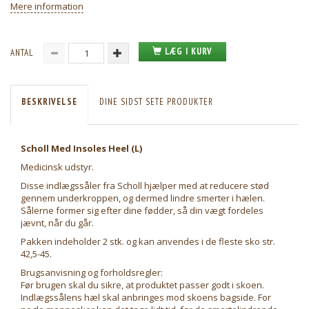
Mere information
LÆG I KURV
ANTAL
BESKRIVELSE
DINE SIDST SETE PRODUKTER
Scholl Med Insoles Heel (L)
Medicinsk udstyr.
Disse indlægssåler fra Scholl hjælper med at reducere stød
gennem underkroppen, og dermed lindre smerter i hælen.
Sålerne former sig efter dine fødder, så din vægt fordeles
jævnt, når du går.
Pakken indeholder 2 stk. og kan anvendes i de fleste sko str.
42,5-45.
Brugsanvisning og forholdsregler:
Før brugen skal du sikre, at produktet passer godt i skoen.
Indlægssålens hæl skal anbringes mod skoens bagside. For