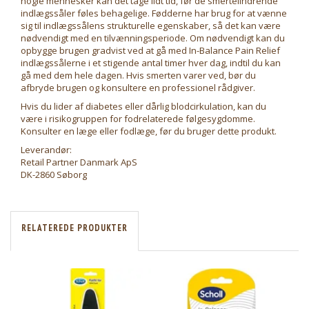
nogle mennesker kan det tage lidt tid, før de smertelindrende
indlægssåler føles behagelige. Fødderne har brug for at vænne
sig til indlægssålens strukturelle egenskaber, så det kan være
nødvendigt med en tilvænningsperiode. Om nødvendigt kan du
opbygge brugen gradvist ved at gå med In-Balance Pain Relief
indlægssålerne i et stigende antal timer hver dag, indtil du kan
gå med dem hele dagen. Hvis smerten varer ved, bør du
afbryde brugen og konsultere en professionel rådgiver.
Hvis du lider af diabetes eller dårlig blodcirkulation, kan du
være i risikogruppen for fodrelaterede følgesygdomme.
Konsulter en læge eller fodlæge, før du bruger dette produkt.
Leverandør:
Retail Partner Danmark ApS
DK-2860 Søborg
RELATEREDE PRODUKTER