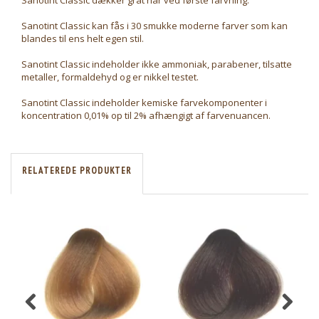
Sanotint Classic dækker gråt hår ved første farvning.
Sanotint Classic kan fås i 30 smukke moderne farver som kan
blandes til ens helt egen stil.
Sanotint Classic indeholder ikke ammoniak, parabener, tilsatte
metaller, formaldehyd og er nikkel testet.
Sanotint Classic indeholder kemiske farvekomponenter i
koncentration 0,01% op til 2% afhængigt af farvenuancen.
RELATEREDE PRODUKTER