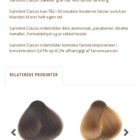
Sanotint Classic dækker gråt hår ved første farvning.
Sanotint Classic kan fås i 30 smukke moderne farver som kan
blandes til ens helt egen stil.
Sanotint Classic indeholder ikke ammoniak, parabener, tilsatte
metaller, formaldehyd og er nikkel testet.
Sanotint Classic indeholder kemiske farvekomponenter i
koncentration 0,01% op til 2% afhængigt af farvenuancen.
RELATEREDE PRODUKTER