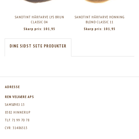
SANOTINT HÅRFARVE LYS BRUN
SANOTINT HÅRFARVE HONNING
S
CLASSIC 04
BLOND CLASSIC 11
Skarp pris:
101,95
Skarp pris:
101,95
DINE SIDST SETE PRODUKTER
ADRESSE
REN VELVÆRE APS
SAMSØVEJ 13
8382 HINNERUP
TLF. 71 99 70 78
CVR: 31486513