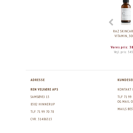
RAZ SKINCAR
VITAMIN, 30
Vores pris:
3
Vejl. pris:
545
ADRESSE
KUNDESE
REN VELVÆRE APS
KONTAKT 
SAMSØVEJ 13
TLF 71 99
OG MAIL
O
8382 HINNERUP
MAILS BE
TLF. 71 99 70 78
CVR: 31486513