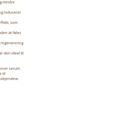
og mindre
og reducerer
ffekt, som
den at føles
s regenerering
 den ideel til
over serum.
 til
lejerutine.