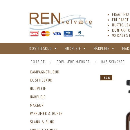
FRAGT FRA
FRI FRAGT
HURTIG LE
KONTAKT O
90 DAGES 
KOSTTILSKUD
HUDPLEJE
HÅRPLEJE
MAK
FORSIDE
POPULÆRE MÆRKER
RAZ SKINCARE
KAMPAGNETILBUD
-30%
KOSTTILSKUD
HUDPLEJE
HÅRPLEJE
MAKEUP
PARFUMER & DUFTE
SLANK & SUND