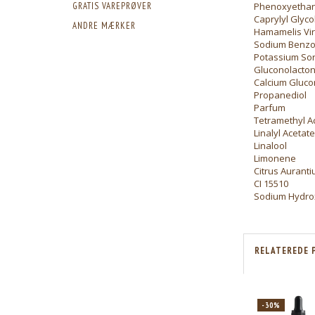
GRATIS VAREPRØVER
Phenoxyethan
Caprylyl Glyco
ANDRE MÆRKER
Hamamelis Vir
Sodium Benzo
Potassium So
Gluconolacto
Calcium Gluco
Propanediol
Parfum
Tetramethyl A
Linalyl Acetate
Linalool
Limonene
Citrus Auranti
CI 15510
Sodium Hydro
RELATEREDE 
-30%