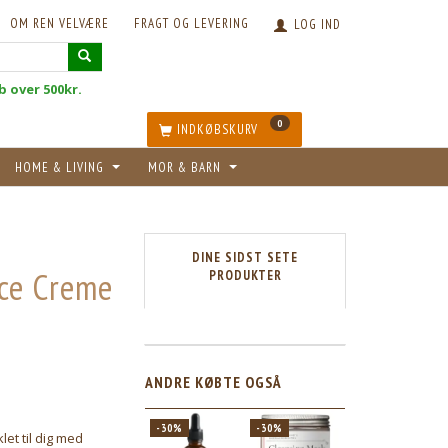
OM REN VELVÆRE
FRAGT OG LEVERING
LOG IND
øb over 500kr.
0
INDKØBSKURV
HOME & LIVING
MOR & BARN
DINE SIDST SETE
ace Creme
PRODUKTER
ANDRE KØBTE OGSÅ
-30%
-30%
-30%
et til dig med