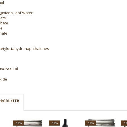
ol
l
giniana Leaf Water
ate
rbate
ne
nate
cetyloctahydronaphthalenes
um Peel Oil
xide
PRODUKTER
-30%
-30%
-30%
-3