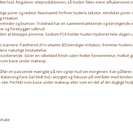
dtet hud: Regulerer olieproduktionen, så huden føles mere afbalanceret 
lige porer og rødme: Niacinamid forfiner hudens tekstur, mindsker porer 
irritation.
nheder og bumser: Troldnød har en sammentrækkende og beroligende e
e og forebygger udbrud.
den at tilstoppe porerne: Sodium PCA holder huden hydreret hele dagen u
 barriere: Panthenol (Pro-vitamin B5) beroliger irritation, fremmer huden
ens naturlige beskyttelse.
bsorberende: Giver en silkeblød finish uden fedtet fornemmelse, hvilket gør
g som base under makeup.
åfør en passende mængde på ren og tør hud om morgenen. Kan påføres 
alancing Face Gel blidt ind i ansigtet og fokuser på områder med tendens
olie. Perfekt som base under makeup eller som en del af din daglige hudp
phate