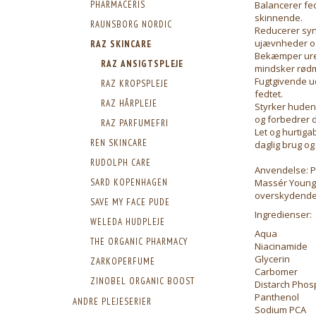
Balancerer fe
PHARMACERIS
skinnende.
RAUNSBORG NORDIC
Reducerer syn
ujævnheder og 
RAZ SKINCARE
Bekæmper ure
RAZ ANSIGTSPLEJE
mindsker rødm
Fugtgivende u
RAZ KROPSPLEJE
fedtet.
RAZ HÅRPLEJE
Styrker hudens
og forbedrer d
RAZ PARFUMEFRI
Let og hurtiga
REN SKINCARE
daglig brug o
RUDOLPH CARE
Anvendelse: P
Massér Young B
SARD KOPENHAGEN
overskydende 
SAVE MY FACE PUDE
Ingredienser:
WELEDA HUDPLEJE
Aqua
THE ORGANIC PHARMACY
Niacinamide
Glycerin
ZARKOPERFUME
Carbomer
ZINOBEL ORGANIC BOOST
Distarch Phos
Panthenol
ANDRE PLEJESERIER
Sodium PCA