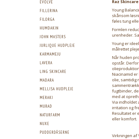
Raz Skincare
EVOLVE
Young Balancin
FILLERINA
skånsom løsni
FILORGA
føles tung elle
HUMDAKIN
Formlen reduc
urenheder. Sa
JOHN MASTERS
Young er ideel
JURLIQUE HUDPLEJE
målrettet plej
KARMAMEJU
Når huden prod
opstår. Derfor
LAVERA
olieproduktion
LING SKINCARE
Niacinamid er 
olie, samtidig
MADARA
sammentrækken
MELLISA HUDPLEJE
fugtbinder, de
med at opretho
MERAKI
Via indholdet 
MURAD
irritation og 
Resultatet er 
NATURFARM
eller komfort.
NUXE
PUDDERDÅSERNE
Virkningen af 