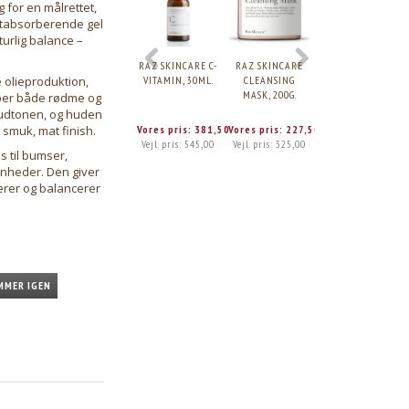
g for en målrettet,
gtabsorberende gel
urlig balance –
RAZ SKINCARE C-
RAZ SKINCARE
RAZ SKINCARE E
VITAMIN, 30ML.
CLEANSING
VITAMIN, 30 ML.
olieproduktion,
MASK, 200G.
per både rødme og
udtonen, og huden
Vores pris:
381,50
Vores pris:
227,50
Vores pris:
241,5
 smuk, mat finish.
Vejl. pris:
545,00
Vejl. pris:
325,00
Vejl. pris:
345,00
s til bumser,
vnheder. Den giver
erer og balancerer
MMER IGEN