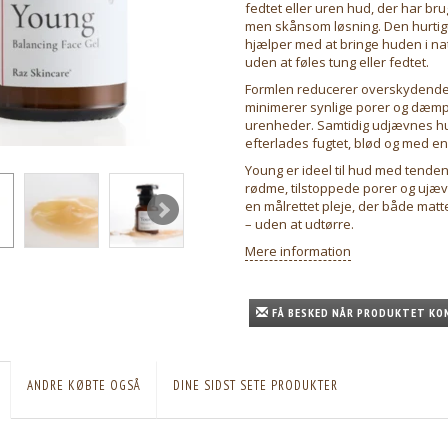
fedtet eller uren hud, der har bru
men skånsom løsning. Den hurti
hjælper med at bringe huden i nat
uden at føles tung eller fedtet.
Formlen reducerer overskydende 
minimerer synlige porer og dæm
urenheder. Samtidig udjævnes h
efterlades fugtet, blød og med en
Young er ideel til hud med tenden
rødme, tilstoppede porer og ujæ
en målrettet pleje, der både matt
– uden at udtørre.
Mere information
FÅ BESKED NÅR PRODUKTET KO
ANDRE KØBTE OGSÅ
DINE SIDST SETE PRODUKTER