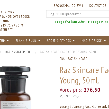
SPØRGSMÅL OG SVAR
KONTAKT OS
 KUN 29KR.
 FRA KØB OVER 500KR.
VERING
Fri
Fragt fra kun 29kr. Fri Fragt v. k
S PÅ 71 99 70 78
RETURRET
EUP
SLANK & SUND
SPORT & FITNESS
MAD & DRIKKE
RAZ ANSIGTSPLEJE
RAZ SKINCARE FACE CREME YOUNG, 50ML.
FRA:
RAZ SKINCARE
Raz Skincare F
Young, 50ml.
Vores pris:
276,50
Vejl. pris:
395,00
Young Balancing Face Gel er udvikl