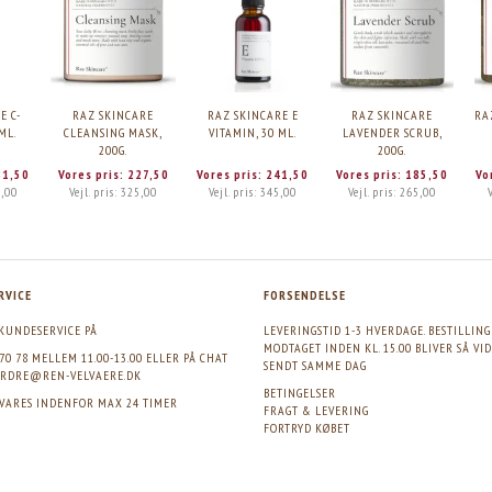
E C-
RAZ SKINCARE
RAZ SKINCARE E
RAZ SKINCARE
RA
ML.
CLEANSING MASK,
VITAMIN, 30 ML.
LAVENDER SCRUB,
200G.
200G.
81,50
Vores pris:
227,50
Vores pris:
241,50
Vores pris:
185,50
Vo
,00
Vejl. pris:
325,00
Vejl. pris:
345,00
Vejl. pris:
265,00
RVICE
FORSENDELSE
KUNDESERVICE PÅ
LEVERINGSTID 1-3 HVERDAGE. BESTILLIN
MODTAGET INDEN KL. 15.00 BLIVER SÅ VI
 70 78 MELLEM 11.00-13.00 ELLER PÅ CHAT
SENDT SAMME DAG
RDRE@REN-VELVAERE.DK
BETINGELSER
SVARES INDENFOR MAX 24 TIMER
FRAGT & LEVERING
FORTRYD KØBET