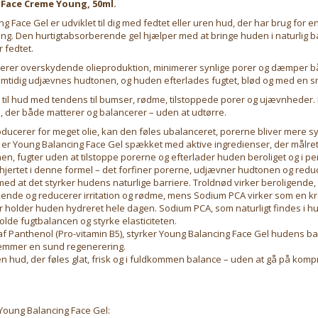
 Face Creme Young, 50ml.
g Face Gel er udviklet til dig med fedtet eller uren hud, der har brug for e
ng. Den hurtigtabsorberende gel hjælper med at bringe huden i naturlig b
r fedtet.
erer overskydende olieproduktion, minimerer synlige porer og dæmper 
mtidig udjævnes hudtonen, og huden efterlades fugtet, blød og med en sm
 til hud med tendens til bumser, rødme, tilstoppede porer og ujævnheder.
e, der både matterer og balancerer – uden at udtørre.
ucerer for meget olie, kan den føles ubalanceret, porerne bliver mere s
 er Young Balancing Face Gel spækket med aktive ingredienser, der målret
en, fugter uden at tilstoppe porerne og efterlader huden beroliget og i pe
hjertet i denne formel – det forfiner porerne, udjævner hudtonen og redu
 med at det styrker hudens naturlige barriere. Troldnød virker beroligende,
de og reducerer irritation og rødme, mens Sodium PCA virker som en kr
r holder huden hydreret hele dagen. Sodium PCA, som naturligt findes i h
lde fugtbalancen og styrke elasticiteten.
af Panthenol (Pro-vitamin B5), styrker Young Balancing Face Gel hudens bar
fremmer en sund regenerering.
en hud, der føles glat, frisk og i fuldkommen balance – uden at gå på kom
Young Balancing Face Gel: