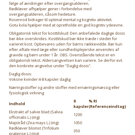
følge af ændringer efter overgangsalderen.
Rødkløver afhjælper gener i forbindelse med
overgangsalderen, såsom hedeture.
Rosenrod bidrager til optimal mental og kognitiv aktivitet.
Gotu kola hjælper med at opretholde en god kognitiv ydeevne.
Obligatorisk tekst for kosttilskud: Den anbefalede daglige dosis
bør ikke overskrides. Kosttilskud bør ikke træde i stedet for
varieret kost. Opbevares uden for børns rækkevidde. Bør kun
efter aftale med læge eller sundhedsplejerske anvendes af
gravide og børn under 1 år. OBS. Ovenstående tekst er en
obligatorisk tekst. Aldersangivelsen kan variere. Se derfor evt.
den konkrete angivelse under ”Daglig dosis”.
Daglig dosis:
Voksne kvinder:4-8 kapsler daglig
Næringsstoffer og andre stoffer med ernæringsmæssig eller
fysiologisk virkning
8
% RI
Indhold
kapsler
(Referenceindtag)
Ekstrakt af salvie blad (Salvia
1200
officinalis L.) (mg)
Majstråd (Zea mays L.) (mg)
1050
Rødkløver blomst (Trifolium
350
pratense L.) (mg)