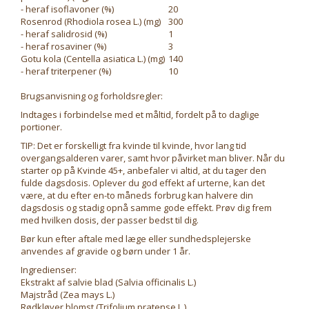
- heraf isoflavoner (%)
20
Rosenrod (Rhodiola rosea L.) (mg)
300
- heraf salidrosid (%)
1
- heraf rosaviner (%)
3
Gotu kola (Centella asiatica L.) (mg)
140
- heraf triterpener (%)
10
Brugsanvisning og forholdsregler:
Indtages i forbindelse med et måltid, fordelt på to daglige
portioner.
TIP: Det er forskelligt fra kvinde til kvinde, hvor lang tid
overgangsalderen varer, samt hvor påvirket man bliver. Når du
starter op på Kvinde 45+, anbefaler vi altid, at du tager den
fulde dagsdosis. Oplever du god effekt af urterne, kan det
være, at du efter en-to måneds forbrug kan halvere din
dagsdosis og stadig opnå samme gode effekt. Prøv dig frem
med hvilken dosis, der passer bedst til dig.
Bør kun efter aftale med læge eller sundhedsplejerske
anvendes af gravide og børn under 1 år.
Ingredienser:
Ekstrakt af salvie blad (Salvia officinalis L.)
Majstråd (Zea mays L.)
Rødkløver blomst (Trifolium pratense L.)