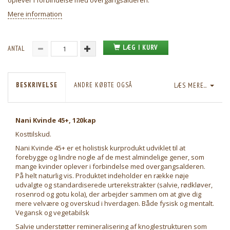
oplever i forbindelse med overgangsalderen.
Mere information
LÆG I KURV
ANTAL
BESKRIVELSE
ANDRE KØBTE OGSÅ
LÆS MERE...
Nani Kvinde 45+, 120kap
Kosttilskud.
Nani Kvinde 45+ er et holistisk kurprodukt udviklet til at
forebygge og lindre nogle af de mest almindelige gener, som
mange kvinder oplever i forbindelse med overgangsalderen.
På helt naturlig vis. Produktet indeholder en række nøje
udvalgte og standardiserede urterekstrakter (salvie, rødkløver,
rosenrod og gotu kola), der arbejder sammen om at give dig
mere velvære og overskud i hverdagen. Både fysisk og mentalt.
Vegansk og vegetabilsk
Salvie understøtter remineralisering af knoglestrukturen som