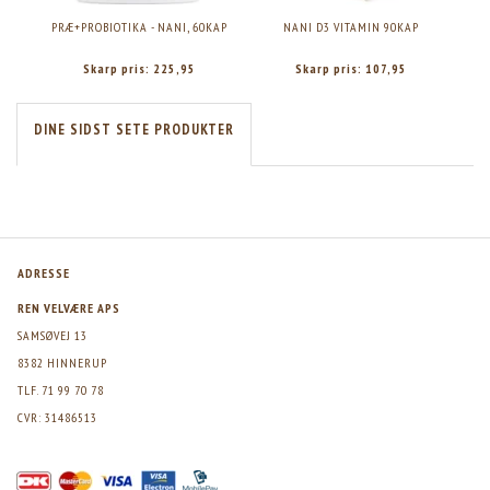
PRÆ+PROBIOTIKA - NANI, 60KAP
NANI D3 VITAMIN 90KAP
NAN
Skarp pris:
225,95
Skarp pris:
107,95
DINE SIDST SETE PRODUKTER
ADRESSE
REN VELVÆRE APS
SAMSØVEJ 13
8382 HINNERUP
TLF. 71 99 70 78
CVR: 31486513