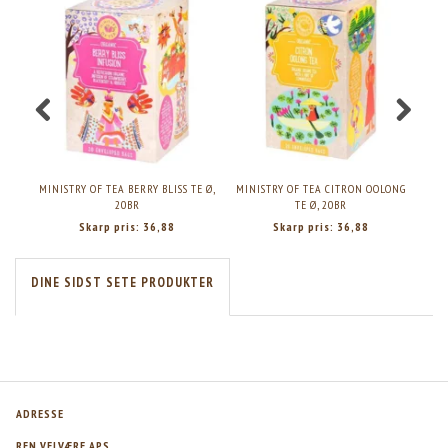
MINISTRY OF TEA BERRY BLISS TE Ø,
MINISTRY OF TEA CITRON OOLONG
MIN
20BR
TE Ø, 20BR
Skarp pris:
36,88
Skarp pris:
36,88
DINE SIDST SETE PRODUKTER
ADRESSE
REN VELVÆRE APS