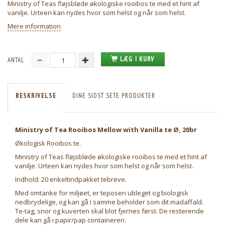
Ministry of Teas fløjsbløde økologiske rooibos te med et hint af
vanilje. Urteen kan nydes hvor som helst og når som helst.
Mere information
LÆG I KURV
ANTAL
BESKRIVELSE
DINE SIDST SETE PRODUKTER
Ministry of Tea Rooibos Mellow with Vanilla te Ø, 20br
Økologisk Rooibos te.
Ministry of Teas fløjsbløde økologiske rooibos te med et hint af
vanilje. Urteen kan nydes hvor som helst og når som helst.
Indhold: 20 enkeltindpakket tebreve.
Med omtanke for miljøet, er teposen ubleget og biologisk
nedbrydelige, og kan gå i samme beholder som dit madaffald.
Te-tag, snor og kuverten skal blot fjernes først. De resterende
dele kan gå i papir/pap containeren.