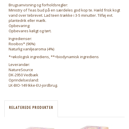
Brugsanvisning og forholdsregler:
Ministry of Teas bud på en særdeles god kop te. Hæld frisk kogt
vand over tebrevet. Lad teen trække i 3-5 minutter. Tilføj evt.
plantedrik eller mælk.
Opbevaring:
Opbevares køligt og tørt.
Ingredienser:
Rooibos* (96%)
Naturlig vaniljearoma (4%)
*=økologisk ingrediens, **=biodynamisk ingrediens
Leverandør:
NatureSource
DK-2950 Vedbæk
Oprindelsesland:
LK-BIO-149 Ikke-EU-jordbrug.
RELATEREDE PRODUKTER