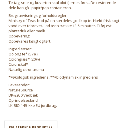
Te-tag, snor og kuverten skal blot fjernes først. De resterende
dele kan gå i papir/pap containeren.
Brugsanvisning og forholdsregler:
Ministry of Teas bud på en særdeles god kop te. Hæld frisk kogt
vand over tebrevet. Lad teen trække i 3-5 minutter. Tilføj evt.
plantedrik eller mælk.
Opbevaring:
Opbevares køligt og tørt.
Ingredienser:
Oolong te* (57%)
Citrongræs* (20%)
Citronskal*
Naturlig citronaroma
*=økologisk ingrediens, **=biodynamisk ingrediens
Leverandør:
NatureSource
DK-2950 Vedbæk
Oprindelsesland:
LK-BIO-149 Ikke EU jordbrug.
RELATEREDE PRODUKTER