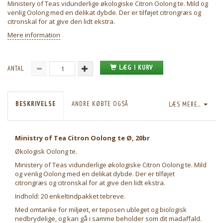
Ministery of Teas vidunderlige økologiske Citron Oolong te. Mild og
venlig Oolong med en delikat dybde. Der er tilføjet citrongræs og
citronskal for at give den lidt ekstra.
Mere information
LÆG I KURV
ANTAL
BESKRIVELSE
ANDRE KØBTE OGSÅ
LÆS MERE...
Ministry of Tea Citron Oolong te Ø, 20br
Økologisk Oolong te.
Ministery of Teas vidunderlige økologiske Citron Oolong te. Mild
og venlig Oolong med en delikat dybde. Der er tilføjet
citrongræs og citronskal for at give den lidt ekstra.
Indhold: 20 enkeltindpakket tebreve.
Med omtanke for miljøet, er teposen ubleget og biologisk
nedbrydelige, og kan gå i samme beholder som dit madaffald.