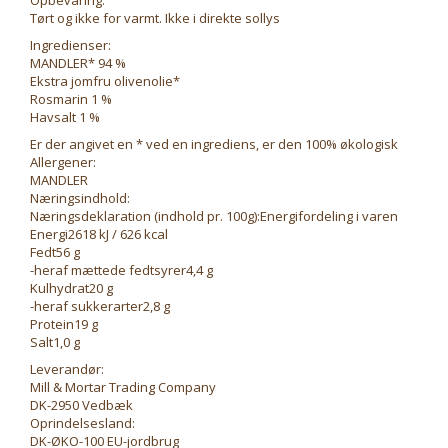
Opbevaring:
Tørt og ikke for varmt. Ikke i direkte sollys
Ingredienser:
MANDLER* 94 %
Ekstra jomfru olivenolie*
Rosmarin 1 %
Havsalt 1 %
Er der angivet en * ved en ingrediens, er den 100% økologisk
Allergener:
MANDLER
Næringsindhold:
Næringsdeklaration (indhold pr. 100g):Energifordeling i varen
Energi2618 kJ / 626 kcal
Fedt56 g
-heraf mættede fedtsyrer4,4 g
Kulhydrat20 g
-heraf sukkerarter2,8 g
Protein19 g
Salt1,0 g
Leverandør:
Mill & Mortar Trading Company
DK-2950 Vedbæk
Oprindelsesland:
DK-ØKO-100 EU-jordbrug