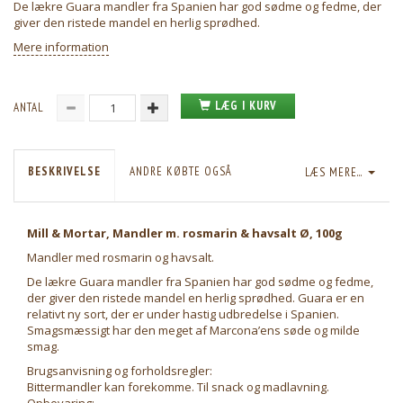
De lækre Guara mandler fra Spanien har god sødme og fedme, der
giver den ristede mandel en herlig sprødhed.
Mere information
LÆG I KURV
ANTAL
BESKRIVELSE
ANDRE KØBTE OGSÅ
LÆS MERE...
Mill & Mortar, Mandler m. rosmarin & havsalt Ø, 100g
Mandler med rosmarin og havsalt.
De lækre Guara mandler fra Spanien har god sødme og fedme,
der giver den ristede mandel en herlig sprødhed. Guara er en
relativt ny sort, der er under hastig udbredelse i Spanien.
Smagsmæssigt har den meget af Marcona’ens søde og milde
smag.
Brugsanvisning og forholdsregler:
Bittermandler kan forekomme. Til snack og madlavning.