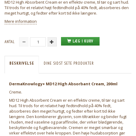
MD12 High Absorbent Cream er en effektiv creme, til tør og sart hud.
Til trods for et relativt højt fedtindhold på 40% fedt, absorberes den
meget hurtigt, og fedter efter kort tid ikke længere.
Mere information
LÆG I KURV
ANTAL
BESKRIVELSE
DINE SIDST SETE PRODUKTER
DermaKnowlogy+ MD12 High Absorbant Cream, 200ml
Creme.
MD12 High Absorbent Cream er en effektiv creme, til tør og sart
hud. Til trods for et relativt højt fedtindhold på 40% fedt,
absorberes den meget hurtigt, og fedter efter kort tid ikke
længere. Den kombinerer glycerin, som tiltrækker og binder fugt
i huden, med vaseline og paraffinolie, der virker blødgørende,
beskyttende og fugtbevarende. Cremen er meget smørbar og
virker effektivt over hele kroppen. Den høje hudabsorption gør