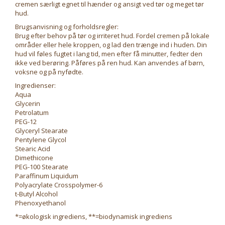
cremen særligt egnet til hænder og ansigt ved tør og meget tør
hud.
Brugsanvisning og forholdsregler:
Brug efter behov på tør og irriteret hud. Fordel cremen på lokale
områder eller hele kroppen, og lad den trænge ind i huden. Din
hud vil føles fugtet i lang tid, men efter få minutter, fedter den
ikke ved berøring. Påføres på ren hud. Kan anvendes af børn,
voksne og på nyfødte.
Ingredienser:
Aqua
Glycerin
Petrolatum
PEG-12
Glyceryl Stearate
Pentylene Glycol
Stearic Acid
Dimethicone
PEG-100 Stearate
Paraffinum Liquidum
Polyacrylate Crosspolymer-6
t-Butyl Alcohol
Phenoxyethanol
*=økologisk ingrediens, **=biodynamisk ingrediens