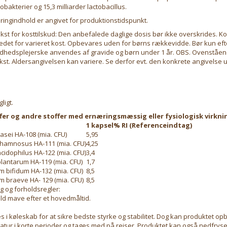
dobakterier og 15,3 milliarder lactobacillus.
ingindhold er angivet for produktionstidspunkt.
ekst for kosttilskud: Den anbefalede daglige dosis bør ikke overskrides. Ko
tedet for varieret kost. Opbevares uden for børns rækkevidde. Bør kun eft
ndhedsplejerske anvendes af gravide og børn under 1 år. OBS. Ovenståend
ekst. Aldersangivelsen kan variere. Se derfor evt. den konkrete angivelse 
ligt.
er og andre stoffer med ernæringsmæssig eller fysiologisk virkni
1 kapsel
% RI (Referenceindtag)
casei HA-108 (mia. CFU)
5,95
 rhamnosus HA-111 (mia. CFU)
4,25
acidophilus HA-122 (mia. CFU)
3,4
plantarum HA-119 (mia. CFU)
1,7
m bifidum HA-132 (mia. CFU)
8,5
m braeve HA- 129 (mia. CFU)
8,5
g og forholdsregler:
ld mave efter et hovedmåltid.
 i køleskab for at sikre bedste styrke og stabilitet. Dog kan produktet o
tur i korte perioder og tages med på rejser. Produktet kan også nedfryses