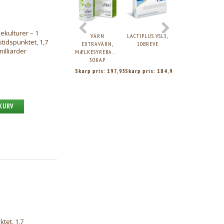
3
ekulturer – 1
VÄRN
LACTIPLUS VSL3,
VÄRN
tidspunktet, 1,7
EXTRAVÄRN,
10BREVE
SENIORVÄRN,
milliarder
MÆLKESYREBAKTERIER,
MÆLKESYREBAKTER
30KAP
30KAP
Skarp pris:
197,95
Skarp pris:
184,95
Skarp pris:
109,9
 KURV
tet, 1,7