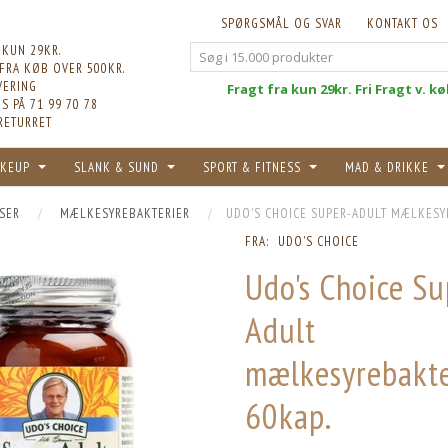
SPØRGSMÅL OG SVAR
KONTAKT OS
 KUN 29KR.
 FRA KØB OVER 500KR.
VERING
Fri
Fragt fra kun 29kr. Fri Fragt v. k
S PÅ 71 99 70 78
RETURRET
KEUP
SLANK & SUND
SPORT & FITNESS
MAD & DRIKKE
SER
MÆLKESYREBAKTERIER
UDO'S CHOICE SUPER-ADULT MÆLKESYR
FRA:
UDO'S CHOICE
Udo's Choice Su
Adult
mælkesyrebakte
60kap.