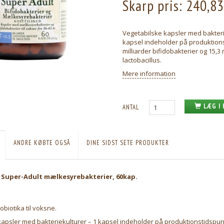
Skarp pris:
240,8
Vegetabilske kapsler med bakteri
kapsel indeholder på produktions
milliarder bifidobakterier og 15,3 
lactobacillus.
Mere information
LÆG I
ANTAL
ANDRE KØBTE OGSÅ
DINE SIDST SETE PRODUKTER
 Super-Adult mælkesyrebakterier, 60kap.
obiotika til voksne.
apsler med bakteriekulturer – 1 kapsel indeholder på produktionstidspunk