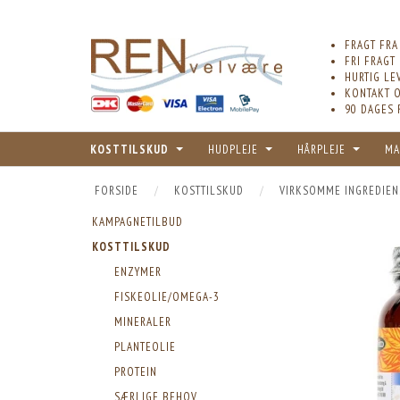
FRAGT FRA
FRI FRAGT
HURTIG LE
KONTAKT O
90 DAGES 
KOSTTILSKUD
HUDPLEJE
HÅRPLEJE
MA
FORSIDE
KOSTTILSKUD
VIRKSOMME INGREDIEN
KAMPAGNETILBUD
KOSTTILSKUD
ENZYMER
FISKEOLIE/OMEGA-3
MINERALER
PLANTEOLIE
PROTEIN
SÆRLIGE BEHOV