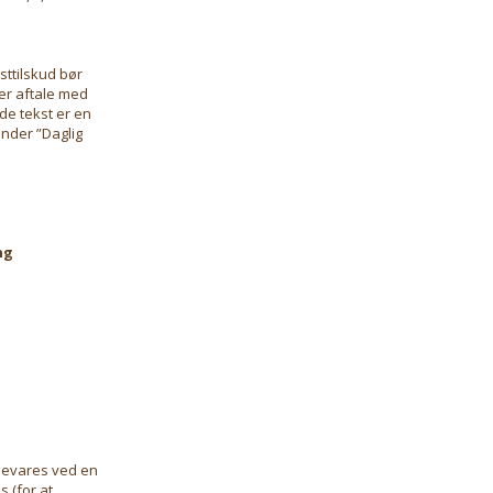
sttilskud bør
er aftale med
e tekst er en
under ”Daglig
ng
pbevares ved en
 (for at