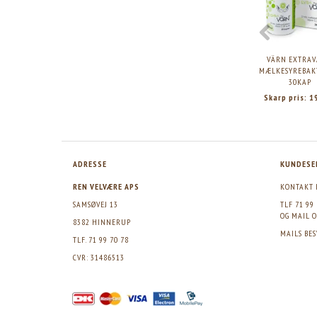
VÄRN EXTRAV
MÆLKESYREBAKT
30KAP
Skarp pris:
1
ADRESSE
KUNDESE
REN VELVÆRE APS
KONTAKT 
SAMSØVEJ 13
TLF 71 99
OG MAIL
O
8382 HINNERUP
MAILS BE
TLF. 71 99 70 78
CVR: 31486513