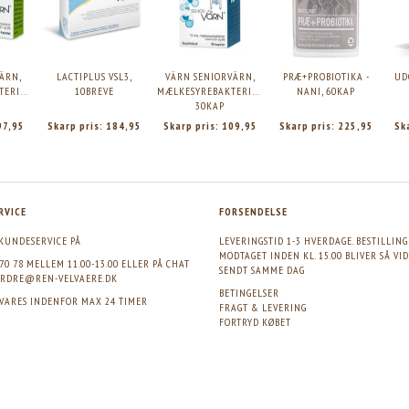
ÄRN,
LACTIPLUS VSL3,
VÄRN SENIORVÄRN,
PRÆ+PROBIOTIKA -
UD
ERIER,
10BREVE
MÆLKESYREBAKTERIER,
NANI, 60KAP
30KAP
97,95
Skarp pris:
184,95
Skarp pris:
109,95
Skarp pris:
225,95
Sk
RVICE
FORSENDELSE
KUNDESERVICE PÅ
LEVERINGSTID 1-3 HVERDAGE. BESTILLIN
MODTAGET INDEN KL. 15.00 BLIVER SÅ VI
 70 78 MELLEM 11.00-13.00 ELLER PÅ CHAT
SENDT SAMME DAG
RDRE@REN-VELVAERE.DK
BETINGELSER
SVARES INDENFOR MAX 24 TIMER
FRAGT & LEVERING
FORTRYD KØBET