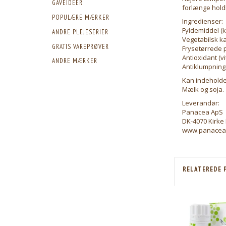
GAVEIDEER
forlænge hold
POPULÆRE MÆRKER
Ingredienser:
Fyldemiddel (k
ANDRE PLEJESERIER
Vegetabilsk k
GRATIS VAREPRØVER
Frysetørrede p
Antioxidant (v
ANDRE MÆRKER
Antiklumpnings
Kan indeholde
Mælk og soja.
Leverandør:
Panacea ApS
DK-4070 Kirke 
www.panacea
RELATEREDE 