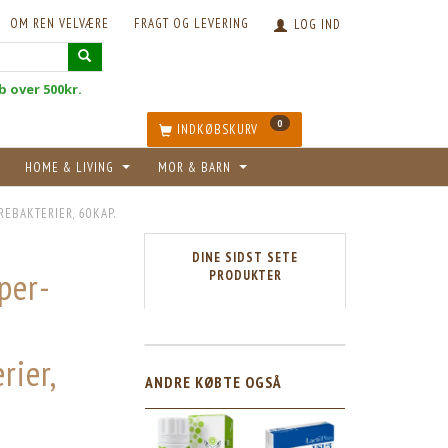
OM REN VELVÆRE
FRAGT OG LEVERING
LOG IND
øb over 500kr.
0
INDKØBSKURV
HOME & LIVING
MOR & BARN
EBAKTERIER, 60KAP.
DINE SIDST SETE
per-
PRODUKTER
rier,
ANDRE KØBTE OGSÅ