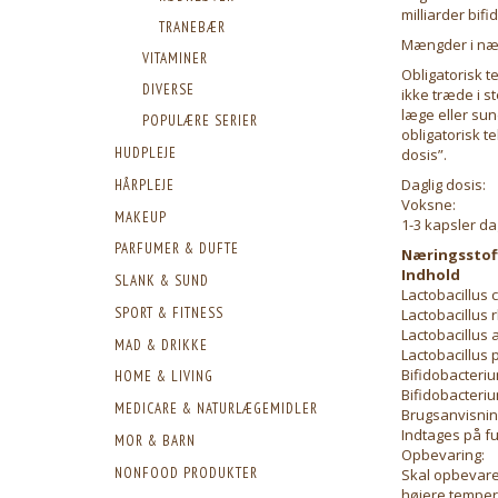
milliarder bifi
TRANEBÆR
Mængder i nær
VITAMINER
Obligatorisk t
DIVERSE
ikke træde i s
læge eller su
POPULÆRE SERIER
obligatorisk t
HUDPLEJE
dosis”.
Daglig dosis:
HÅRPLEJE
Voksne:
MAKEUP
1-3 kapsler dag
PARFUMER & DUFTE
Næringsstoff
Indhold
SLANK & SUND
Lactobacillus 
SPORT & FITNESS
Lactobacillus
Lactobacillus 
MAD & DRIKKE
Lactobacillus 
Bifidobacteriu
HOME & LIVING
Bifidobacteriu
MEDICARE & NATURLÆGEMIDLER
Brugsanvisnin
Indtages på fu
MOR & BARN
Opbevaring:
NONFOOD PRODUKTER
Skal opbevares
højere tempera