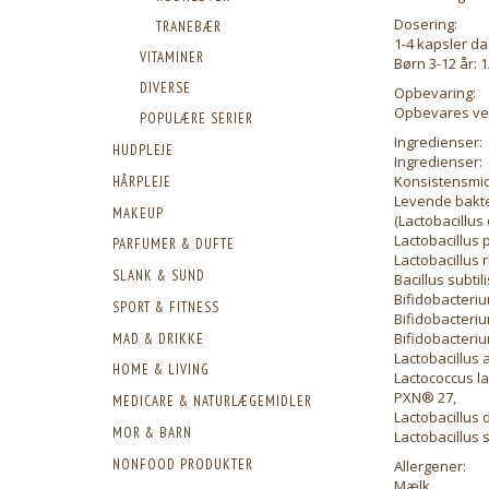
Dosering:
TRANEBÆR
1-4 kapsler da
VITAMINER
Børn 3-12 år: 
DIVERSE
Opbevaring:
Opbevares ved 
POPULÆRE SERIER
Ingredienser:
HUDPLEJE
Ingredienser:
Konsistensmidd
HÅRPLEJE
Levende bakte
MAKEUP
(Lactobacillus
Lactobacillus 
PARFUMER & DUFTE
Lactobacillus
SLANK & SUND
Bacillus subti
Bifidobacteriu
SPORT & FITNESS
Bifidobacteri
Bifidobacteri
MAD & DRIKKE
Lactobacillus 
HOME & LIVING
Lactococcus la
PXN® 27,
MEDICARE & NATURLÆGEMIDLER
Lactobacillus 
MOR & BARN
Lactobacillus 
NONFOOD PRODUKTER
Allergener:
Mælk