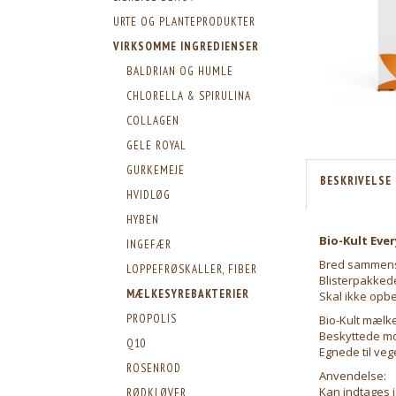
URTE OG PLANTEPRODUKTER
VIRKSOMME INGREDIENSER
BALDRIAN OG HUMLE
CHLORELLA & SPIRULINA
COLLAGEN
GELE ROYAL
GURKEMEJE
BESKRIVELSE
HVIDLØG
HYBEN
Bio-Kult Ever
INGEFÆR
Bred sammens
LOPPEFRØSKALLER, FIBER
Blisterpakked
MÆLKESYREBAKTERIER
Skal ikke opb
PROPOLIS
Bio-Kult mælk
Beskyttede m
Q10
Egnede til vege
ROSENROD
Anvendelse:
Kan indtages i
RØDKLØVER