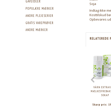
GAVEIDEER
Soja
POPULÆRE MÆRKER
Indtag ikke me
Kosttilskud bør
ANDRE PLEJESERIER
Opbevares ud
GRATIS VAREPRØVER
ANDRE MÆRKER
RELATEREDE 
VÄRN EXTRAV
MÆLKESYREBAKT
30KAP
Skarp pris:
1