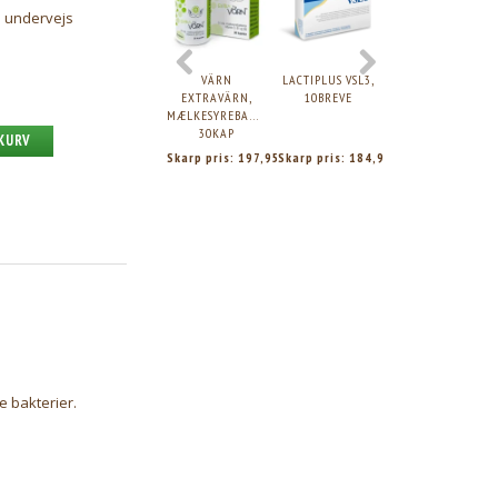
d undervejs
VÄRN
LACTIPLUS VSL3,
VÄRN
EXTRAVÄRN,
10BREVE
SENIORVÄRN,
MÆLKESYREBAKTERIER,
MÆLKESYREBAKTER
30KAP
30KAP
 KURV
Skarp pris:
197,95
Skarp pris:
184,95
Skarp pris:
109,9
 bakterier.