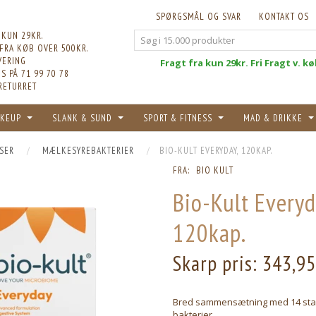
SPØRGSMÅL OG SVAR
KONTAKT OS
 KUN 29KR.
 FRA KØB OVER 500KR.
VERING
Fri
Fragt fra kun 29kr. Fri Fragt v. k
S PÅ 71 99 70 78
RETURRET
KEUP
SLANK & SUND
SPORT & FITNESS
MAD & DRIKKE
SER
MÆLKESYREBAKTERIER
BIO-KULT EVERYDAY, 120KAP.
FRA:
BIO KULT
Bio-Kult Everyd
120kap.
Skarp pris:
343,9
Bred sammensætning med 14 sta
bakterier