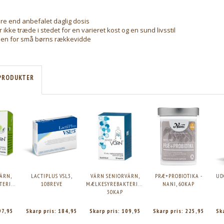
re end anbefalet daglig dosis
 ikke træde i stedet for en varieret kost og en sund livsstil
en for små børns rækkevidde
PRODUKTER
ÄRN,
LACTIPLUS VSL3,
VÄRN SENIORVÄRN,
PRÆ+PROBIOTIKA -
UD
ERIER,
10BREVE
MÆLKESYREBAKTERIER,
NANI, 60KAP
30KAP
97,95
Skarp pris:
184,95
Skarp pris:
109,95
Skarp pris:
225,95
Sk