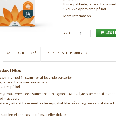
Blisterpakkede, lette at have me
Skal ikke opbevares på køl
Mere information
LÆG I
ANTAL
ANDRE KØBTE OGSÅ
DINE SIDST SETE PRODUKTER
yday, 120kap.
ætning med 14 stammer af levende bakterier
e, lette at have med undervejs
evares på køl
esyrebakterier. Bred sammensætning med 14 udvalgte stammer af levende
od mavesyre.
tarer, lette at have med undervejs, skal ikke på køl, og pakket i blisterark.
 kapslen eller strøs ud på mad eller drikke.