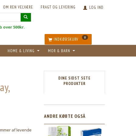
OM REN VELVÆRE
FRAGT OG LEVERING
LOG IND
øb over 500kr.
0
INDKØBSKURV
HOME & LIVING
MOR & BARN
DINE SIDST SETE
ay,
PRODUKTER
5
ANDRE KØBTE OGSÅ
mmer af levende