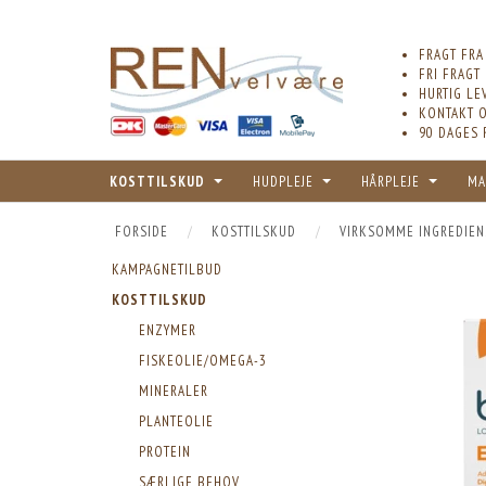
FRAGT FRA
FRI FRAGT
HURTIG LE
KONTAKT O
90 DAGES 
KOSTTILSKUD
HUDPLEJE
HÅRPLEJE
MA
FORSIDE
KOSTTILSKUD
VIRKSOMME INGREDIEN
KAMPAGNETILBUD
KOSTTILSKUD
ENZYMER
FISKEOLIE/OMEGA-3
MINERALER
PLANTEOLIE
PROTEIN
SÆRLIGE BEHOV