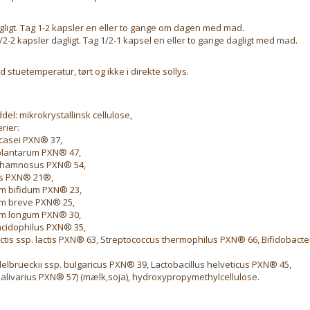
gligt. Tag 1-2 kapsler en eller to gange om dagen med mad.
1/2-2 kapsler dagligt. Tag 1/2-1 kapsel en eller to gange dagligt med mad.
stuetemperatur, tørt og ikke i direkte sollys.
el: mikrokrystallinsk cellulose,
rier:
 casei PXN® 37,
plantarum PXN® 47,
 rhamnosus PXN® 54,
lis PXN® 21®,
m bifidum PXN® 23,
um breve PXN® 25,
um longum PXN® 30,
acidophilus PXN® 35,
ctis ssp. lactis PXN® 63, Streptococcus thermophilus PXN® 66, Bifidobacte
delbrueckii ssp. bulgaricus PXN® 39, Lactobacillus helveticus PXN® 45,
salivarius PXN® 57) (mælk,soja), hydroxypropymethylcellulose.