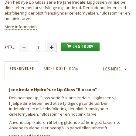
Den helt nye Lip Gloss serie fra Jane Iredale. Lipglossen vil hjælpe
dine læber med at se fyldige og sunde ud. Den indeholder en mild
eksfoliering, der blidt fremskynder cellefornyelsen. "Blossom" er en
hot pink farve.
Mere information
LÆG I KURV
ANTAL
BESKRIVELSE
ANDRE KØBTE OGSÅ
LÆS MERE...
Jane Iredale HydroPure Lip Gloss "Blossom"
Den helt nye Lip Gloss serie fra Jane Iredale. Lipglossen vil
hjælpe dine læber med at se fyldige og sunde ud. Den
indeholder en mild eksfoliering, der blidt fremskynder
cellefornyelsen. "Blossom" er en hot pink farve.
Anvend applikatoren til let og glidende påføring på læberne.
Anvendes alene eller ovenpå lip pencil eller læbestift.