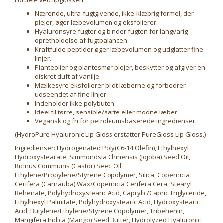
Fordele ved lipglossen:
Nærende, ultra-fugtgivende, ikke-klæbrig formel, der
plejer, øger læbevolumen og eksfolierer.
Hyaluronsyre fugter og binder fugten for langvarig
opretholdelse af fugtbalancen.
Kraftfulde peptider øger læbevolumen og udglatter fine
linjer.
Planteolier og plantesmør plejer, beskytter og afgiver en
diskret duft af vanilje.
Mælkesyre eksfolierer blidt læberne og forbedrer
udseendet af fine linjer.
Indeholder ikke polybuten.
Ideel til tørre, sensible/sarte eller modne læber.
Vegansk og fri for petroleumsbaserede ingredienser.
(HydroPure Hyaluronic Lip Gloss erstatter PureGloss Lip Gloss.)
Ingredienser: Hydrogenated Poly(C6-14 Olefin), Ethylhexyl
Hydroxystearate, Simmondsia Chinensis (Jojoba) Seed Oil,
Ricinus Communis (Castor) Seed Oil,
Ethylene/Propylene/Styrene Copolymer, Silica, Copernicia
Cerifera (Carnauba) Wax/Copernicia Cerifera Cera, Stearyl
Behenate, Polyhydroxystearic Acid, Caprylic/Capric Triglyceride,
Ethylhexyl Palmitate, Polyhydroxystearic Acid, Hydroxystearic
Acid, Butylene/Ethylene/Styrene Copolymer, Tribehenin,
Mangifera Indica (Mango) Seed Butter, Hydrolyzed Hyaluronic