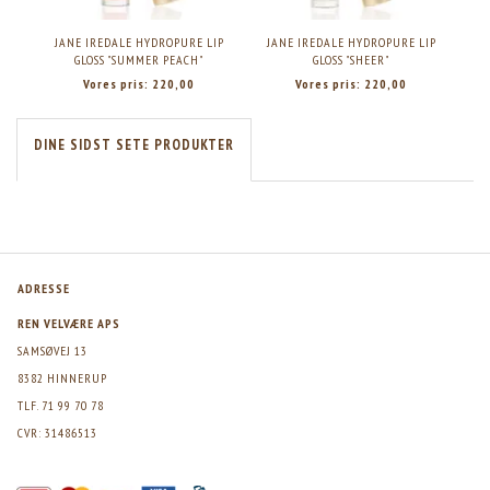
JANE IREDALE HYDROPURE LIP
JANE IREDALE HYDROPURE LIP
JAN
GLOSS "SUMMER PEACH"
GLOSS "SHEER"
Vores pris:
220,00
Vores pris:
220,00
DINE SIDST SETE PRODUKTER
ADRESSE
REN VELVÆRE APS
SAMSØVEJ 13
8382 HINNERUP
TLF. 71 99 70 78
CVR: 31486513