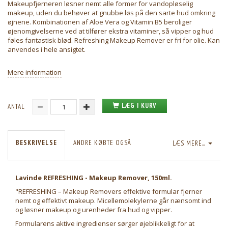
Makeupfjerneren løsner nemt alle former for vandopløselig
makeup, uden du behøver at gnubbe løs på den sarte hud omkring
øjnene. Kombinationen af Aloe Vera og Vitamin B5 beroliger
øjenomgivelserne ved at tilfører ekstra vitaminer, så vipper og hud
føles fantastisk blød. Refreshing Makeup Remover er fri for olie. Kan
anvendes i hele ansigtet.
Mere information
LÆG I KURV
ANTAL
BESKRIVELSE
ANDRE KØBTE OGSÅ
LÆS MERE...
Lavinde REFRESHING - Makeup Remover, 150ml.
"REFRESHING – Makeup Removers effektive formular fjerner
nemt og effektivt makeup. Micellemolekylerne går nænsomt ind
og løsner makeup og urenheder fra hud og vipper.
Formularens aktive ingredienser sørger øjeblikkeligt for at