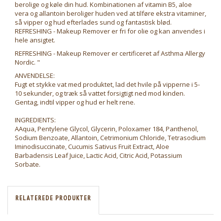
berolige og køle din hud. Kombinationen af vitamin B5, aloe
vera og allantoin beroliger huden ved at tilføre ekstra vitaminer,
så vipper og hud efterlades sund og fantastisk blød.
REFRESHING - Makeup Remover er fri for olie og kan anvendes i
hele ansigtet.
REFRESHING - Makeup Remover er certificeret af Asthma Allergy
Nordic. "
ANVENDELSE:
Fugt et stykke vat med produktet, lad det hvile på vipperne i 5-
10 sekunder, og træk så vattet forsigtigt ned mod kinden.
Gentag, indtil vipper og hud er helt rene.
INGREDIENTS:
AAqua, Pentylene Glycol, Glycerin, Poloxamer 184, Panthenol,
Sodium Benzoate, Allantoin, Cetrimonium Chloride, Tetrasodium
Iminodisuccinate, Cucumis Sativus Fruit Extract, Aloe
Barbadensis Leaf Juice, Lactic Acid, Citric Acid, Potassium
Sorbate.
RELATEREDE PRODUKTER