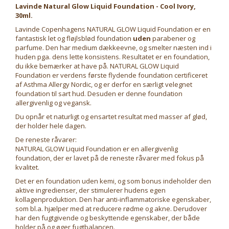
Lavinde Natural Glow Liquid Foundation - Cool Ivory,
30ml.
Lavinde Copenhagens NATURAL GLOW Liquid Foundation er en
fantastisk let og fløjlsblød foundation
uden
parabener og
parfume. Den har medium dækkeevne, og smelter næsten ind i
huden pga. dens lette konsistens. Resultatet er en foundation,
du ikke bemærker at have på. NATURAL GLOW Liquid
Foundation er verdens første flydende foundation certificeret
af Asthma Allergy Nordic, og er derfor en særligt velegnet
foundation til sart hud. Desuden er denne foundation
allergivenlig og vegansk.
Du opnår et naturligt og ensartet resultat med masser af glød,
der holder hele dagen.
De reneste råvarer:
NATURAL GLOW Liquid Foundation er en allergivenlig
foundation, der er lavet på de reneste råvarer med fokus på
kvalitet.
Det er en foundation uden kemi, og som bonus indeholder den
aktive ingredienser, der stimulerer hudens egen
kollagenproduktion. Den har anti-inflammatoriske egenskaber,
som bl.a. hjælper med at reducere rødme og akne. Derudover
har den fugtgivende og beskyttende egenskaber, der både
holder på og øger fugtbalancen.