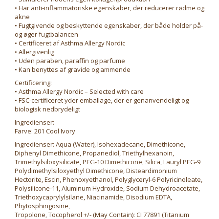
• Har anti-inflammatoriske egenskaber, der reducerer rødme og
akne
• Fugtgivende og beskyttende egenskaber, der både holder på-
og øger fugtbalancen
• Certificeret af Asthma Allergy Nordic
• Allergivenlig
• Uden paraben, paraffin og parfume
• Kan benyttes af gravide og ammende
Certificering:
• Asthma Allergy Nordic – Selected with care
• FSC-certificeret yder emballage, der er genanvendeligt og
biologisk nedbrydeligt
Ingredienser:
Farve: 201 Cool Ivory
Ingredienser: Aqua (Water), Isohexadecane, Dimethicone,
Diphenyl Dimethicone, Propanediol, Triethylhexanoin,
Trimethylsiloxysilicate, PEG-10 Dimethicone, Silica, Lauryl PEG-9
Polydimethylsiloxyethyl Dimethicone, Disteardimonium
Hectorite, Escin, Phenoxyethanol, Polyglyceryl-6 Polyricinoleate,
Polysilicone-11, Aluminum Hydroxide, Sodium Dehydroacetate,
Triethoxycaprylylsilane, Niacinamide, Disodium EDTA,
Phytosphingosine,
Tropolone, Tocopherol +/- (May Contain): CI 77891 (Titanium