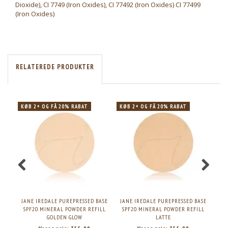
Dioxide), CI 7749 (Iron Oxides), CI 77492 (Iron Oxides) CI 77499
(Iron Oxides)
RELATEREDE PRODUKTER
KØB 2+ OG FÅ 20% RABAT
KØB 2+ OG FÅ 20% RABAT
KØB
JANE IREDALE PUREPRESSED BASE
JANE IREDALE PUREPRESSED BASE
JAN
SPF20 MINERAL POWDER REFILL
SPF20 MINERAL POWDER REFILL
SP
GOLDEN GLOW
LATTE