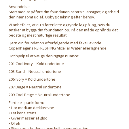
Anvendelse:
Start med at påføre din foundation centralt i ansigtet, og arbejd
den nænsomt ud af. Opbyg dækning efter behov.
Vi anbefaler, at du tilfører lette og tynde lag på lag, hvis du
ønsker at bygge din foundation op. På den måde opnår du det
bedste og mest naturlige resultat.
Fjern din foundation efterfølgende med feks Lavinde
Copenhagens REFRESHING Micellar Water eller lignende.
Lidt hjælp til at vælge den rigtige nuance:
201 Cool Ivory = Kold undertone
203 Sand = Neutral undertone
206 Ivory = Kold undertone
207 Beige = Neutral undertone
209 Cool Beige = Neutral undertone
Fordele i punktform:
• Har medium dækkeevne
• Let konsistens
• Giver masser af glød
• Oliefri
• Stimulerer hudens egen kollagenproduktion