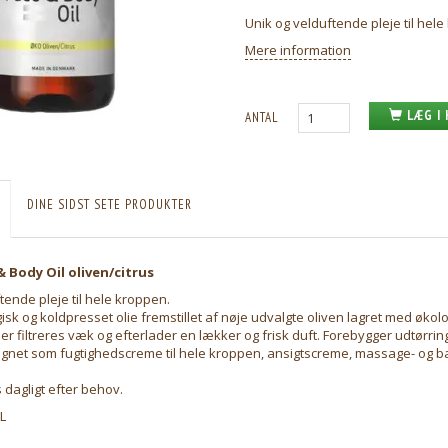
Unik og velduftende pleje til hel
Mere information
LÆG I
ANTAL
DINE SIDST SETE PRODUKTER
& Body Oil oliven/citrus
tende pleje til hele kroppen.
gisk og koldpresset olie fremstillet af nøje udvalgte oliven lagret med økol
 der filtreres væk og efterlader en lækker og frisk duft. Forebygger udtørrin
gnet som fugtighedscreme til hele kroppen, ansigtscreme, massage- og bad
dagligt efter behov.
L