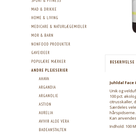
SPORT & FITNESS
MAD & DRIKKE
HOME & LIVING
MEDICARE & NATURLÆGEMIDLER
MOR & BARN
NONFOOD PRODUKTER
GAVEIDEER
POPULÆRE MÆRKER
BESKRIVELSE
ANDRE PLEJESERIER
AHAVA
Juhldal Face 
ARGANDIA
Unik og velduf
ARGANOLIE
100 pct. økolo
citrusskaller,
ASTION
Særdeles vele
hårspidserne.
AURELIA
Kan anvendes 
AVIVIR ALOE VERA
Indhold: 100 M
BADEANSTALTEN