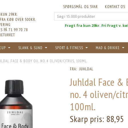
SPØRGSMÅL OG SVAR
KONTAKT OS
 KUN 29KR.
 FRA KØB OVER 500KR.
VERING
Fri
Fragt fra kun 29kr. Fri Fragt v. k
S PÅ 71 99 70 78
RETURRET
EUP
SLANK & SUND
SPORT & FITNESS
MAD & DRIKKE
HLDAL FACE & BODY OIL NO. 4 OLIVEN/CITRUS, 100ML.
FRA:
JUHLDAL
Juhldal Face & 
no. 4 oliven/cit
100ml.
Skarp pris:
88,95