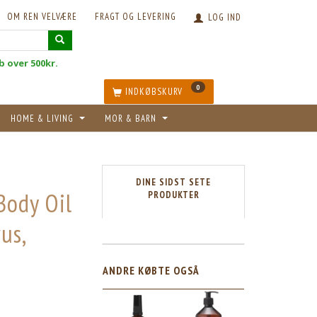
OM REN VELVÆRE
FRAGT OG LEVERING
LOG IND
øb over 500kr.
0
INDKØBSKURV
HOME & LIVING
MOR & BARN
DINE SIDST SETE
Body Oil
PRODUKTER
rus,
ANDRE KØBTE OGSÅ