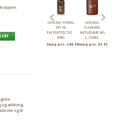
e kroppen.
JUHLDAL SUNOIL
JUHLDAL
JUHLDAL
SPF 50
FLYDENDE
FLYDENDE
FACEPROTECTION,
NATURSÆBE NO
NATURSÆBE NO.
 KURV
50ML
1, 250ML.
1, 500ML.
Skarp pris:
148,95
Skarp pris:
83,95
Skarp pris:
136,9
ogiske
g og ældning.
eolie og til