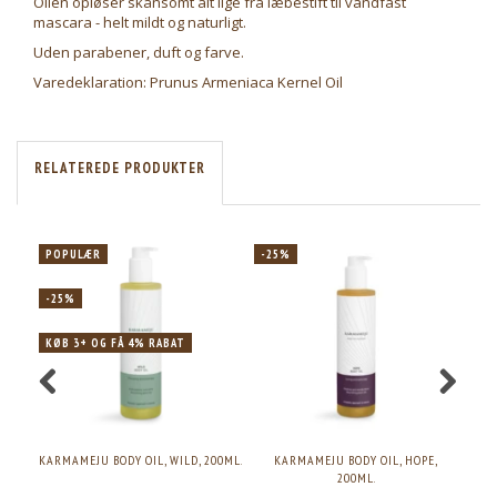
Olien opløser skånsomt alt lige fra læbestift til vandfast
mascara - helt mildt og naturligt.
Uden parabener, duft og farve.
Varedeklaration: Prunus Armeniaca Kernel Oil
RELATEREDE PRODUKTER
POPULÆR
-25%
-2
-25%
KØB 3+ OG FÅ 4% RABAT
KARMAMEJU BODY OIL, WILD, 200ML.
KARMAMEJU BODY OIL, HOPE,
KARM
200ML.