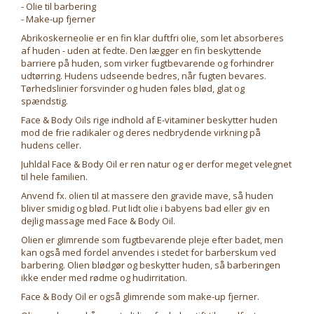
- Olie til barbering
- Make-up fjerner
Abrikoskerneolie er en fin klar duftfri olie, som let absorberes
af huden - uden at fedte. Den lægger en fin beskyttende
barriere på huden, som virker fugtbevarende og forhindrer
udtørring. Hudens udseende bedres, når fugten bevares.
Tørhedslinier forsvinder og huden føles blød, glat og
spændstig.
Face & Body Oils rige indhold af E-vitaminer beskytter huden
mod de frie radikaler og deres nedbrydende virkning på
hudens celler.
Juhldal Face & Body Oil er ren natur og er derfor meget velegnet
til hele familien.
Anvend fx. olien til at massere den gravide mave, så huden
bliver smidig og blød. Put lidt olie i babyens bad eller giv en
dejlig massage med Face & Body Oil.
Olien er glimrende som fugtbevarende pleje efter badet, men
kan også med fordel anvendes i stedet for barberskum ved
barbering. Olien blødgør og beskytter huden, så barberingen
ikke ender med rødme og hudirritation.
Face & Body Oil er også glimrende som make-up fjerner.