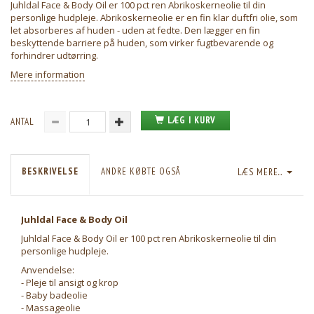
Juhldal Face & Body Oil er 100 pct ren Abrikoskerneolie til din
personlige hudpleje. Abrikoskerneolie er en fin klar duftfri olie, som
let absorberes af huden - uden at fedte. Den lægger en fin
beskyttende barriere på huden, som virker fugtbevarende og
forhindrer udtørring.
Mere information
LÆG I KURV
ANTAL
BESKRIVELSE
ANDRE KØBTE OGSÅ
LÆS MERE...
Juhldal Face & Body Oil
Juhldal Face & Body Oil er 100 pct ren Abrikoskerneolie til din
personlige hudpleje.
Anvendelse:
- Pleje til ansigt og krop
- Baby badeolie
- Massageolie