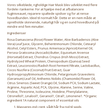
Vores silkebløde, righoldige Hair Mask blev udviklet med flere
fordele i tankerne: For at hjælpe med at afbalancere
fugtniveauet, reparere spaltede spidser og for at rense
hovedbunden. Ideel til normalt hår. Dette er en nem måde at
opretholde skinnende, naturligt hår og en sund hovedbund på
mindre end fem minutter.
Ingredienser
Rosa Damascena (Rose) Flower Water, Aloe Barbadensis (Aloe
Vera) Leaf Juice, Glycerin, Behentrimonium Chloride, Cetearyl
Alcohol, Cetyl Esters, Prunus Armeniaca (Apricot) Kernel Oil,
Persea Gratissima (Avocado) Butter, Equisetum Arvense
(Horsetail) Extract, Chondrus Crispus (Irish Moss) Extract,
Hydrolyzed Wheat Protein, Chenopodium (Quinoa) Seed
Extract, Leuconostoc/Radish Root Ferment Filtrate, Lactobacillus,
Cocos Nucifera (Coconut) Fruit Extract, Guar
Hydroxypropyltrimonium Chloride, Pelargonium Graveolens
(Geranium) Leaf Oil, Anthemis Nobilis (Chamomile) Flower Oil,
Citrus Sinensis (Sweet Orange) Oil, Sodium PCA, Sodium Lactate,
Arginine, Aspartic Acid, PCA, Glycine, Alanine, Serine, Valine,
Proline, Threonine, Isoleucine, Histidine, Phenylalanine,
Citronellol†, Linalool†, Geraniol†, Citral†, Limonene†. *Organic
ingredient †A natural component of essential oils
Masseres ind i rent, vådt hår fra rod til spids