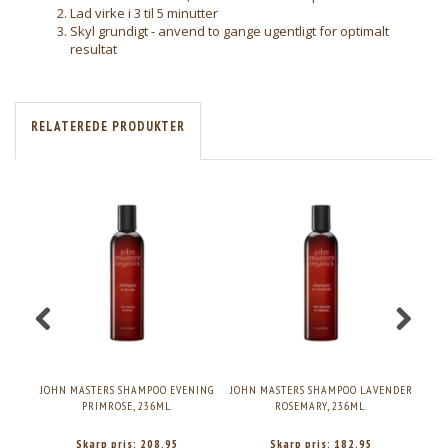
Lad virke i 3 til 5 minutter
Skyl grundigt - anvend to gange ugentligt for optimalt
resultat
RELATEREDE PRODUKTER
JOHN MASTERS SHAMPOO EVENING
JOHN MASTERS SHAMPOO LAVENDER
JO
PRIMROSE, 236ML.
ROSEMARY, 236ML.
Skarp pris:
208,95
Skarp pris:
182,95