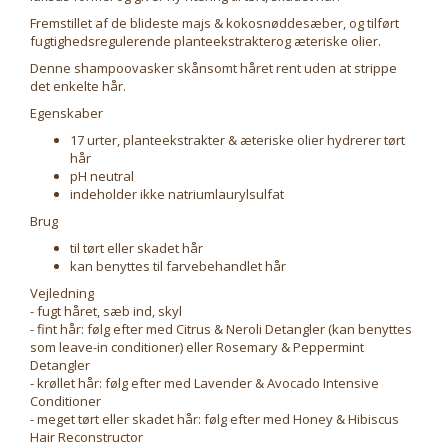
Fremstillet af de blideste majs & kokosnøddesæber, og tilført
fugtighedsregulerende planteekstrakterog æteriske olier.
Denne shampoovasker skånsomt håret rent uden at strippe
det enkelte hår.
Egenskaber
17 urter, planteekstrakter & æteriske olier hydrerer tørt
hår
pH neutral
indeholder ikke natriumlaurylsulfat
Brug
til tørt eller skadet hår
kan benyttes til farvebehandlet hår
Vejledning
- fugt håret, sæb ind, skyl
- fint hår: følg efter med Citrus & Neroli Detangler (kan benyttes
som leave-in conditioner) eller Rosemary & Peppermint
Detangler
- krøllet hår: følg efter med Lavender & Avocado Intensive
Conditioner
- meget tørt eller skadet hår: følg efter med Honey & Hibiscus
Hair Reconstructor