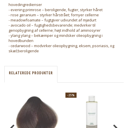
hovedingredienser
- evening primrose – beroligende, fugter, styrker håret
- rose geranium – styrker hårstrået; fornyer cellerne
- meadowfoamate – fugtgiver udvundet af mjødurt
- avocado oil – fugtighedsbevarende; medvirker til
genopbygning af cellerne; højt indhold af aminosyrer
- ylang ylang – bekæmper og mindsker olieopbygning i
hovedbunden
- cedarwood – modvirker olieopbygning, eksem, psoriasis, og
skæl;beroligende
RELATEREDE PRODUKTER
-25%