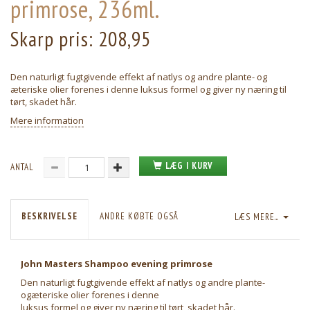
primrose, 236ml.
Skarp pris:
208,95
Den naturligt fugtgivende effekt af natlys og andre plante- og
æteriske olier forenes i denne luksus formel og giver ny næring til
tørt, skadet hår.
Mere information
LÆG I KURV
ANTAL
BESKRIVELSE
ANDRE KØBTE OGSÅ
LÆS MERE...
John Masters Shampoo evening primrose
Den naturligt fugtgivende effekt af natlys og andre plante-
ogæteriske olier forenes i denne
luksus formel og giver ny næring til tørt, skadet hår.