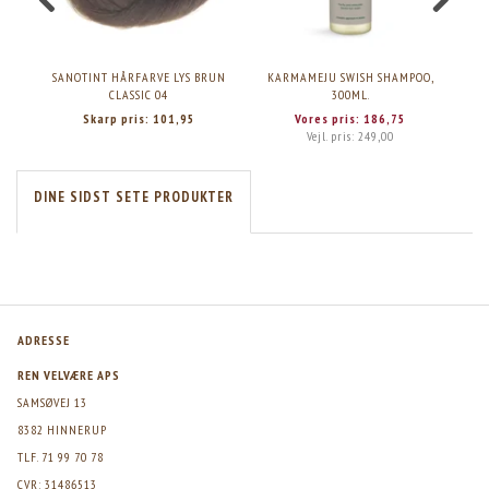
SANOTINT HÅRFARVE LYS BRUN
KARMAMEJU SWISH SHAMPOO,
SA
CLASSIC 04
300ML.
Skarp pris:
101,95
Vores pris:
186,75
Vejl. pris:
249,00
DINE SIDST SETE PRODUKTER
ADRESSE
REN VELVÆRE APS
SAMSØVEJ 13
8382 HINNERUP
TLF. 71 99 70 78
CVR: 31486513