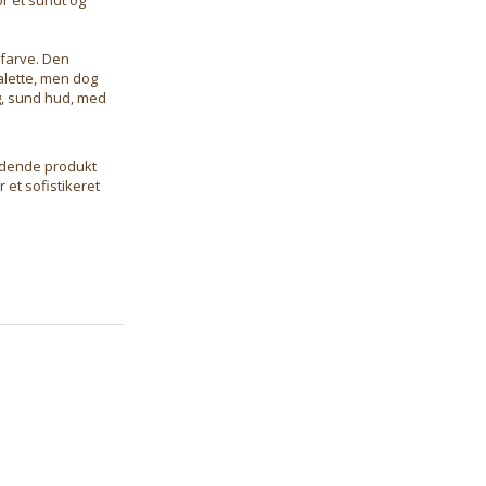
 farve. Den
ralette, men dog
ig, sund hud, med
kydende produkt
et sofistikeret