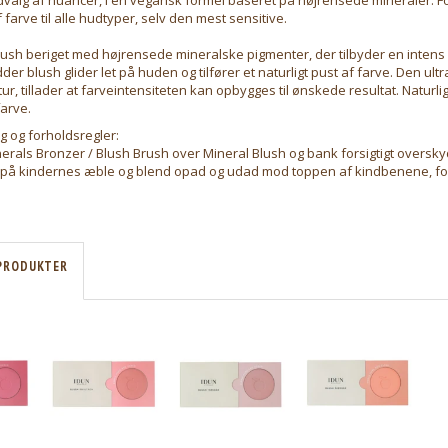
f farve til alle hudtyper, selv den mest sensitive.
lush beriget med højrensede mineralske pigmenter, der tilbyder en intens
der blush glider let på huden og tilfører et naturligt pust af farve. Den ult
tur, tillader at farveintensiteten kan opbygges til ønskede resultat. Naturl
farve.
g og forholdsregler:
nerals Bronzer / Blush Brush over Mineral Blush og bank forsigtigt overs
t på kindernes æble og blend opad og udad mod toppen af kindbenene, for 
PRODUKTER