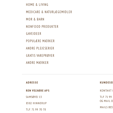
HOME & LIVING
MEDICARE & NATURLÆGEMIDLER
MOR & BARN
NONFOOD PRODUKTER
GAVEIDEER
POPULÆRE MÆRKER
ANDRE PLEJESERIER
GRATIS VAREPRØVER
ANDRE MÆRKER
ADRESSE
KUNDESE
REN VELVÆRE APS
KONTAKT 
SAMSØVEJ 13
TLF 71 99
OG MAIL
O
8382 HINNERUP
MAILS BE
TLF. 71 99 70 78