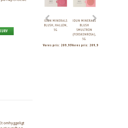
IDUN MINERALS
IDUN MINERALS
IDUN MINERALS
BLUSH, HALLON,
BLUSH
BLUSH TRANBÄR
5G.
SMULTRON
(LYS PINK), 5G.
 KURV
(FERSKENROSA),
5G.
Vores pris:
209,95
Vores pris:
209,95
Vores pris:
209,9
Et omhyggeligt
r et sundt og