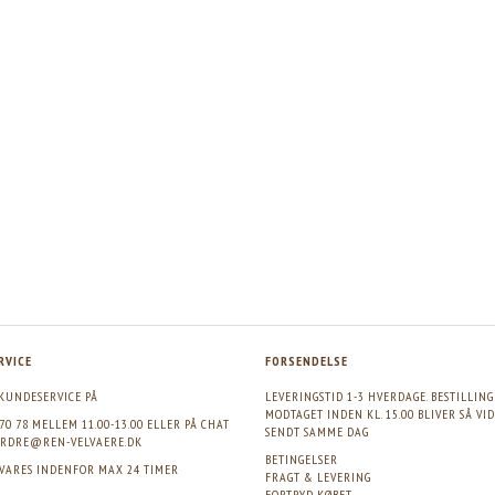
RVICE
FORSENDELSE
KUNDESERVICE PÅ
LEVERINGSTID 1-3 HVERDAGE. BESTILLIN
MODTAGET INDEN KL. 15.00 BLIVER SÅ VI
 70 78 MELLEM 11.00-13.00 ELLER PÅ CHAT
SENDT SAMME DAG
RDRE@REN-VELVAERE.DK
BETINGELSER
SVARES INDENFOR MAX 24 TIMER
FRAGT & LEVERING
FORTRYD KØBET