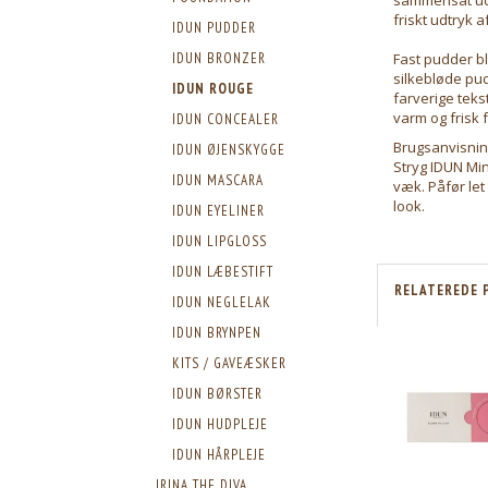
friskt udtryk a
IDUN PUDDER
IDUN BRONZER
Fast pudder b
silkebløde pud
IDUN ROUGE
farverige teks
varm og frisk 
IDUN CONCEALER
Brugsanvisnin
IDUN ØJENSKYGGE
Stryg IDUN Mi
IDUN MASCARA
væk. Påfør le
look.
IDUN EYELINER
IDUN LIPGLOSS
IDUN LÆBESTIFT
RELATEREDE 
IDUN NEGLELAK
IDUN BRYNPEN
KITS / GAVEÆSKER
IDUN BØRSTER
IDUN HUDPLEJE
IDUN HÅRPLEJE
IRINA THE DIVA