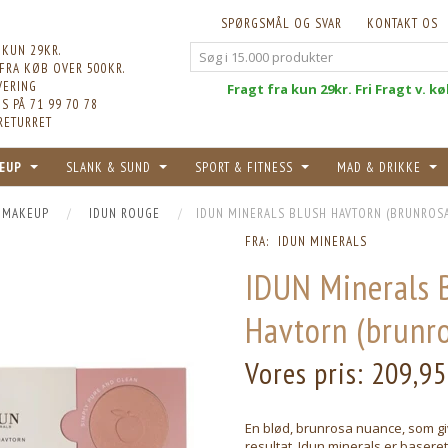
SPØRGSMÅL OG SVAR
KONTAKT OS
 KUN 29KR.
 FRA KØB OVER 500KR.
VERING
Fri
Fragt fra kun 29kr. Fri Fragt v. k
S PÅ 71 99 70 78
RETURRET
EUP
SLANK & SUND
SPORT & FITNESS
MAD & DRIKKE
 MAKEUP
IDUN ROUGE
IDUN MINERALS BLUSH HAVTORN (BRUNROSA)
FRA:
IDUN MINERALS
IDUN Minerals 
Havtorn (brunro
Vores pris:
209,95
En blød, brunrosa nuance, som giv
resultat. Idun minerals er baser