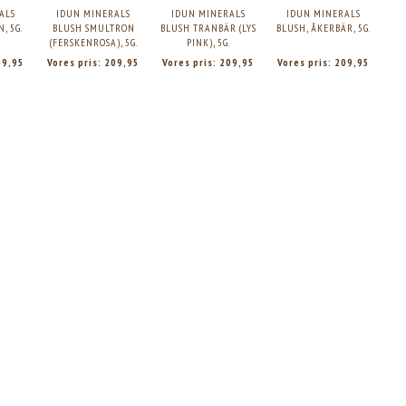
ALS
IDUN MINERALS
IDUN MINERALS
IDUN MINERALS
, 5G.
BLUSH SMULTRON
BLUSH TRANBÄR (LYS
BLUSH, ÅKERBÄR, 5G.
(FERSKENROSA), 5G.
PINK), 5G.
09,95
Vores pris:
209,95
Vores pris:
209,95
Vores pris:
209,95