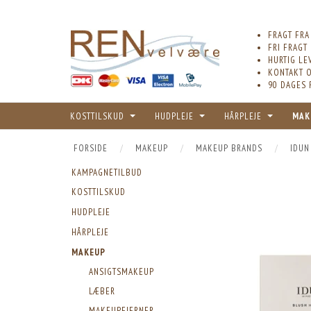
FRAGT FRA
FRI FRAGT
HURTIG LE
KONTAKT O
90 DAGES 
KOSTTILSKUD
HUDPLEJE
HÅRPLEJE
MAK
FORSIDE
MAKEUP
MAKEUP BRANDS
IDUN
KAMPAGNETILBUD
KOSTTILSKUD
HUDPLEJE
HÅRPLEJE
MAKEUP
ANSIGTSMAKEUP
LÆBER
MAKEUPFJERNER