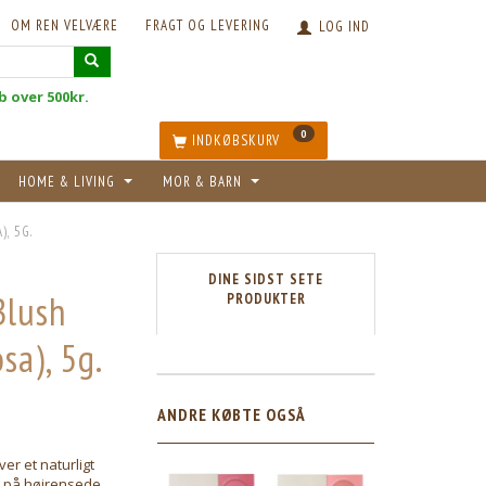
OM REN VELVÆRE
FRAGT OG LEVERING
LOG IND
øb over 500kr.
0
INDKØBSKURV
HOME & LIVING
MOR & BARN
, 5G.
DINE SIDST SETE
Blush
PRODUKTER
sa), 5g.
ANDRE KØBTE OGSÅ
er et naturligt
et på højrensede