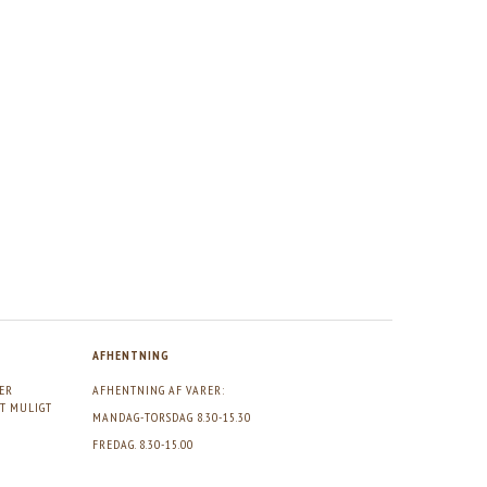
AFHENTNING
GER
AFHENTNING AF VARER:
DT MULIGT
MANDAG-TORSDAG 8.30-15.30
FREDAG. 8.30-15.00