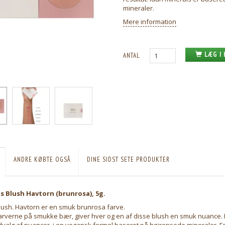
mineraler.
Mere information
LÆG I
ANTAL
ANDRE KØBTE OGSÅ
DINE SIDST SETE PRODUKTER
s Blush Havtorn (brunrosa), 5g.
lush. Havtorn er en smuk brunrosa farve.
farverne på smukke bær, giver hver og en af disse blush en smuk nuance. 
alg af nuancer, i en vegansk formel baseret på højrensede mineraler. Fo