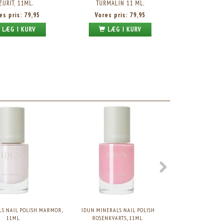
ZURIT, 11ML.
TURMALIN 11 ML.
es pris:
79,95
Vores pris:
79,95
LÆG I KURV
LÆG I KURV
LS NAIL POLISH MARMOR,
IDUN MINERALS NAIL POLISH
IDUN MINERAL
11ML.
ROSENKVARTS, 11ML.
CINNOBE