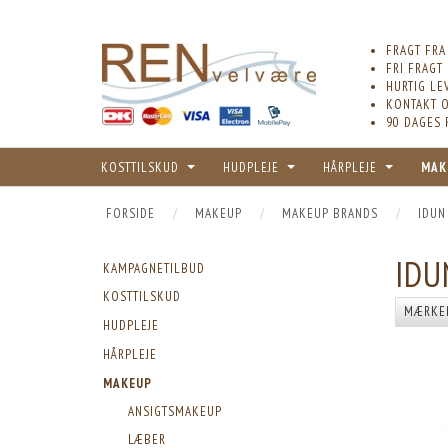
FRAGT FRA
FRI FRAGT
HURTIG LE
KONTAKT O
90 DAGES 
KOSTTILSKUD
HUDPLEJE
HÅRPLEJE
MAK
FORSIDE
MAKEUP
MAKEUP BRANDS
IDUN
IDU
KAMPAGNETILBUD
KOSTTILSKUD
MÆRKE
HUDPLEJE
HÅRPLEJE
MAKEUP
ANSIGTSMAKEUP
LÆBER