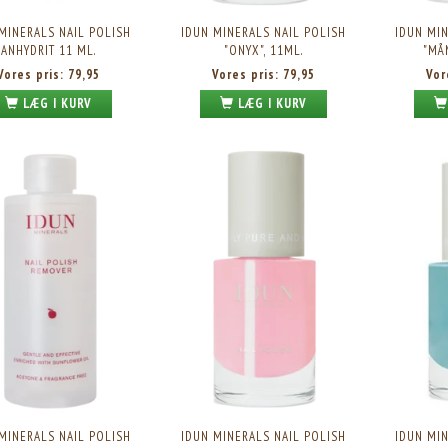
MINERALS NAIL POLISH
IDUN MINERALS NAIL POLISH
IDUN MIN
ANHYDRIT 11 ML.
"ONYX", 11ML.
"MÅ
Vores pris:
79,95
Vores pris:
79,95
Vor
LÆG I KURV
LÆG I KURV
LS BASE COAT KRISTALL, 11ML.
IDUN MINERALS NAIL POLISH MARMOR, 11ML.
Vores pris:
79,95
Vores pris:
79,95
MINERALS NAIL POLISH
IDUN MINERALS NAIL POLISH
IDUN MIN