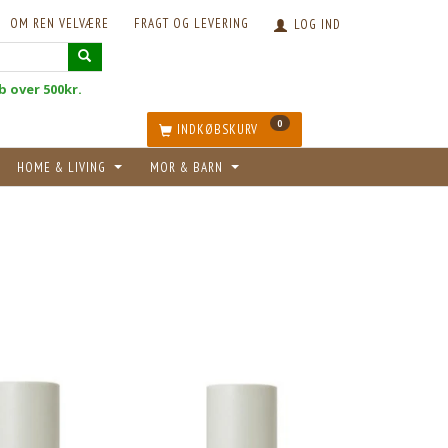
OM REN VELVÆRE
FRAGT OG LEVERING
LOG IND
øb over 500kr.
0
INDKØBSKURV
HOME & LIVING
MOR & BARN