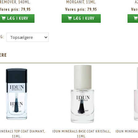
REMOVER, 140ML.
MORGANIT, 11ML.
A
Vores pris:
79,95
Vores pris:
79,95
Vor
LÆG I KURV
LÆG I KURV
G:
ÆRE
INERALS TOP COAT DIAMANT,
IDUN MINERALS BASE COAT KRISTALL,
IDUN MINERA
11ML.
11ML.