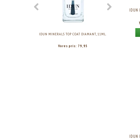
IDUN 
IDUN MINERALS TOP COAT DIAMANT, 11ML.
IDUN MINERA
Vores pris:
79,95
IDUN 