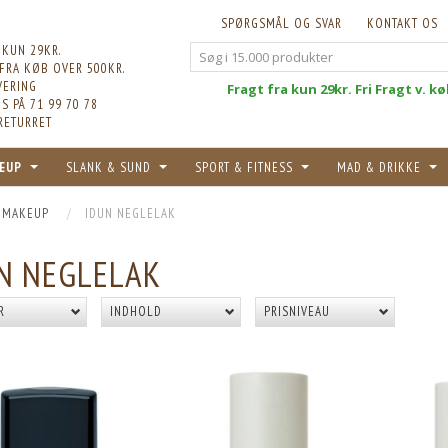
SPØRGSMÅL OG SVAR
KONTAKT OS
 KUN 29KR.
 FRA KØB OVER 500KR.
VERING
Fri
Fragt fra kun 29kr. Fri Fragt v. k
S PÅ 71 99 70 78
RETURRET
EUP
SLANK & SUND
SPORT & FITNESS
MAD & DRIKKE
 MAKEUP
IDUN NEGLELAK
N NEGLELAK
R
INDHOLD
PRISNIVEAU