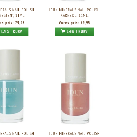
ERALS NAIL POLISH
IDUN MINERALS NAIL POLISH
NESTEN", 11ML.
KARNEOL, 11ML.
es pris:
79,95
Vores pris:
79,95
LÆG I KURV
LÆG I KURV
IDUN MINERALS NAIL POLISH ROSENKVARTS,
IDUN MINERALS NAIL POLISH CINNOB
11ML.
Vores pris:
79,95
Vores pris:
79,95
ERALS NAIL POLISH
IDUN MINERALS NAIL POLISH