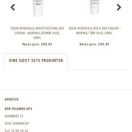
IDUN MINERALS MOISTURIZING DAY
IDUN MINERALS RICH DAY CREAM -
IDU
CREAM - NORMAL/KOMBI HUD,
NORMA/ TØR HUD, 50ML.
50ML.
Vores pris:
199,95
Vores pris:
199,95
DINE SIDST SETE PRODUKTER
ADRESSE
REN VELVÆRE APS
SAMSØVEJ 13
8382 HINNERUP
TLF. 71 99 70 78