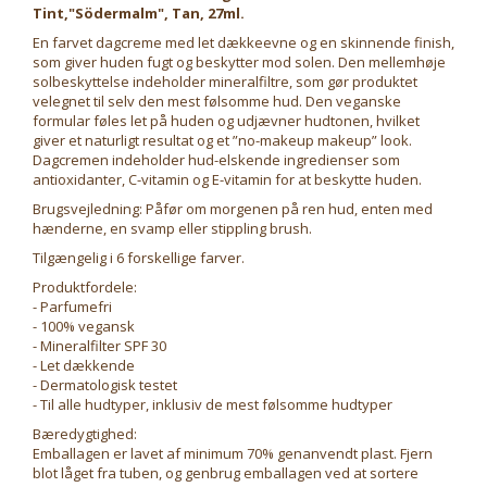
Tint,"Södermalm", Tan, 27ml.
En farvet dagcreme med let dækkeevne og en skinnende finish,
som giver huden fugt og beskytter mod solen. Den mellemhøje
solbeskyttelse indeholder mineralfiltre, som gør produktet
velegnet til selv den mest følsomme hud. Den veganske
formular føles let på huden og udjævner hudtonen, hvilket
giver et naturligt resultat og et ”no-makeup makeup” look.
Dagcremen indeholder hud-elskende ingredienser som
antioxidanter, C-vitamin og E-vitamin for at beskytte huden.
Brugsvejledning: Påfør om morgenen på ren hud, enten med
hænderne, en svamp eller stippling brush.
Tilgængelig i 6 forskellige farver.
Produktfordele:
- Parfumefri
- 100% vegansk
- Mineralfilter SPF 30
- Let dækkende
- Dermatologisk testet
- Til alle hudtyper, inklusiv de mest følsomme hudtyper
Bæredygtighed:
Emballagen er lavet af minimum 70% genanvendt plast. Fjern
blot låget fra tuben, og genbrug emballagen ved at sortere