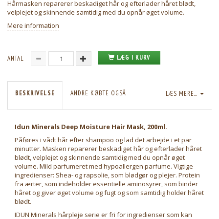
Hårmasken reparerer beskadiget hår og efterlader håret blødt,
velplejet og skinnende samtidig med du opnår øget volume.
Mere information
LÆG I KURV
ANTAL
BESKRIVELSE
ANDRE KØBTE OGSÅ
LÆS MERE...
Idun Minerals Deep Moisture Hair Mask, 200ml.
Påføres i vådt hår efter shampoo og lad det arbejde i et par
minutter. Masken reparerer beskadiget hår og efterlader håret
blødt, velplejet og skinnende samtidig med du opnår øget
volume. Mild parfumeret med hypoallergen parfume. Vigtige
ingredienser: Shea- og rapsolie, som blødgør og plejer. Protein
fra ærter, som indeholder essentielle aminosyrer, som binder
håret og giver øget volume og fugt og som samtidig holder håret
blødt.
IDUN Minerals hårpleje serie er fri for ingredienser som kan