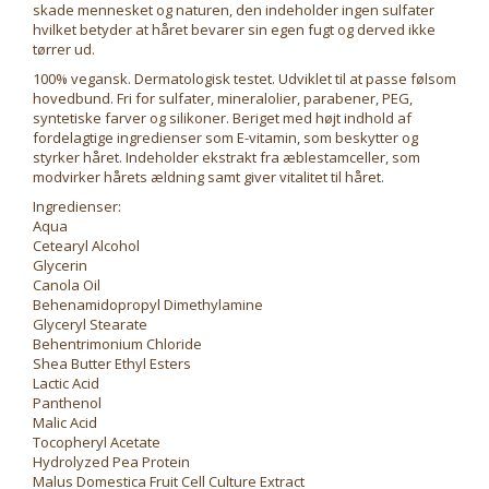
skade mennesket og naturen, den indeholder ingen sulfater
hvilket betyder at håret bevarer sin egen fugt og derved ikke
tørrer ud.
100% vegansk. Dermatologisk testet. Udviklet til at passe følsom
hovedbund. Fri for sulfater, mineralolier, parabener, PEG,
syntetiske farver og silikoner. Beriget med højt indhold af
fordelagtige ingredienser som E-vitamin, som beskytter og
styrker håret. Indeholder ekstrakt fra æblestamceller, som
modvirker hårets ældning samt giver vitalitet til håret.
Ingredienser:
Aqua
Cetearyl Alcohol
Glycerin
Canola Oil
Behenamidopropyl Dimethylamine
Glyceryl Stearate
Behentrimonium Chloride
Shea Butter Ethyl Esters
Lactic Acid
Panthenol
Malic Acid
Tocopheryl Acetate
Hydrolyzed Pea Protein
Malus Domestica Fruit Cell Culture Extract