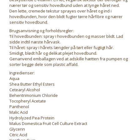
nærer tør og sensitiv hovedbund uden at tynge håret ned.
Den lette, cremede tekstur sprayes over håret og ind i
hovedbunden, hvor den blidt fugter tørre hårfibre og nærer
sensitiv hovedbund.
Brugsanvisning og forholdsregler:
Til hovedbunden: spray i hovedbunden og masser blidt. Lad
sidde indtil næste hårvask.
Til håret: spray i hårets længder på tørt eller fugtigt hår.
Smidigt, blødt hår og delikat plejet hovedbund.
Genanvend emballagen ved at adskille hætten fra pumpen og
sorter begge dele som plastic affald.
Ingredienser:
Aqua
Shea Butter Ethyl Esters
Cetearyl Alcohol
Behentrimonium Chloride
Tocopheryl Acetate
Panthenol
Malic Acid
Hydrolyzed Pea Protein
Malus Domestica Fruit Cell Culture Extract
Glycerin
Citric Acid