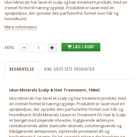
Idun Minerals har lavet et scalp og hair treatment produkt, med en
cremet formel til næring og pleje. Produktet er lavet med en
sprøjtedyse, der spreder den parfumefrie formel over hår og
hovedbund.
Mere information
LÆG I KURV
ANTAL
BESKRIVELSE
DINE SIDST SETE PRODUKTER
Idun Minerals Scalp & Hair Treatment, 100ml.
Idun Minerals har lavet et scalp og hair treatment produkt, med
en cremet formel til næring og pleje. Produktet er lavet med en
sprøjtedyse, der spreder den parfumefrie formel over hår og
hovedbund. IDUN Minerals Leave-In Treatment for Hair & Scalp
er beriget med plejende sheaolie, fugtgivende æblesyre,
revitaliserende æble stamcelle ekstrakt, volumengivende og
blødgørende ærteprotein, styrkende provitamin B5 og
beskyttende E-vitamin. En let, vegansk tekstur der beroliger og