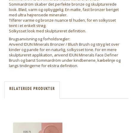
Sommardröm skaber det perfekte bronze og skulpturerede
look. Blød, varm og opbyggelig. En matte, fast bronzer beriget
med ultra højrensede mineraler.
Tilfører varme og bronze nuance til huden, for en solkysset
teint i et enkelt strøg.
Solkysset look med skulptureret definition.
Brugsanvisning og forholdsregler:
Anvend IDUN Minerals Bronzer / Blush Brush og stryg let over
kinder og pande for en naturlig, solkysset tone. For en mere
skulptureret applikation, anvend IDUN Minerals Face Definer
Brush og børst Sommardröm under kindbenene, kæbelinje og
langs tindingerne for ekstra definition.
RELATEREDE PRODUKTER