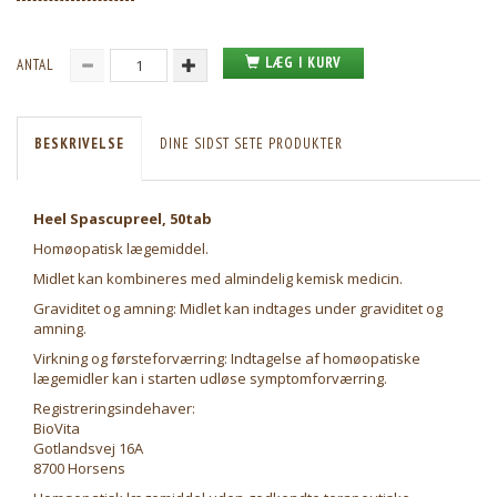
LÆG I KURV
ANTAL
BESKRIVELSE
DINE SIDST SETE PRODUKTER
Heel Spascupreel, 50tab
Homøopatisk lægemiddel.
Midlet kan kombineres med almindelig kemisk medicin.
Graviditet og amning: Midlet kan indtages under graviditet og
amning.
Virkning og førsteforværring: Indtagelse af homøopatiske
lægemidler kan i starten udløse symptomforværring.
Registreringsindehaver:
BioVita
Gotlandsvej 16A
8700 Horsens