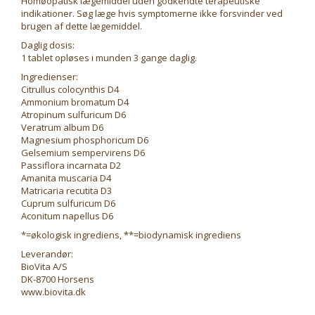
Homøopatisk lægemiddel uden godkendte terapeutiske
indikationer. Søg læge hvis symptomerne ikke forsvinder ved
brugen af dette lægemiddel.
Daglig dosis:
1 tablet opløses i munden 3 gange daglig.
Ingredienser:
Citrullus colocynthis D4
Ammonium bromatum D4
Atropinum sulfuricum D6
Veratrum album D6
Magnesium phosphoricum D6
Gelsemium sempervirens D6
Passiflora incarnata D2
Amanita muscaria D4
Matricaria recutita D3
Cuprum sulfuricum D6
Aconitum napellus D6
*=økologisk ingrediens, **=biodynamisk ingrediens
Leverandør:
BioVita A/S
DK-8700 Horsens
www.biovita.dk