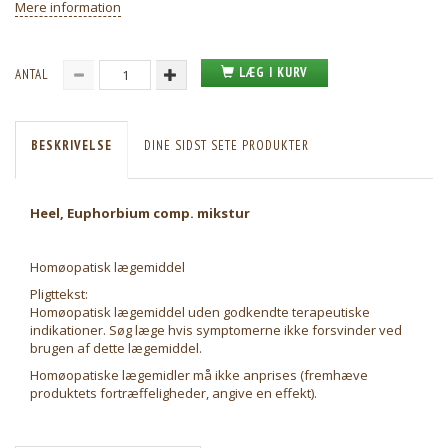
Mere information
LÆG I KURV
ANTAL
BESKRIVELSE
DINE SIDST SETE PRODUKTER
Heel, Euphorbium comp. mikstur
Homøopatisk lægemiddel
Pligttekst:
Homøopatisk lægemiddel uden godkendte terapeutiske
indikationer. Søg læge hvis symptomerne ikke forsvinder ved
brugen af dette lægemiddel.
Homøopatiske lægemidler må ikke anprises (fremhæve
produktets fortræffeligheder, angive en effekt).