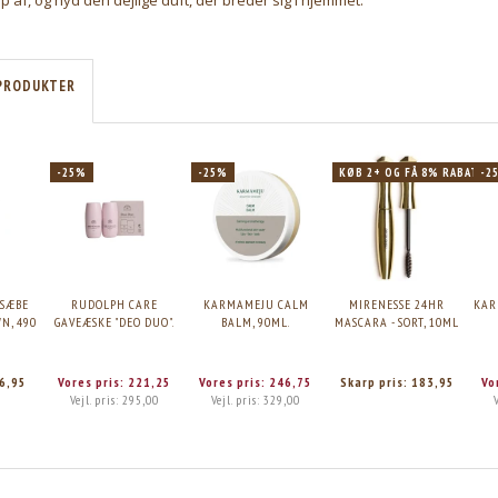
PRODUKTER
-25%
-25%
KØB 2+ OG FÅ 8% RABAT
-2
SÆBE
RUDOLPH CARE
KARMAMEJU CALM
MIRENESSE 24HR
KAR
N, 490
GAVEÆSKE "DEO DUO".
BALM, 90ML.
MASCARA - SORT, 10ML
6,95
Vores pris:
221,25
Vores pris:
246,75
Skarp pris:
183,95
Vo
Vejl. pris:
295,00
Vejl. pris:
329,00