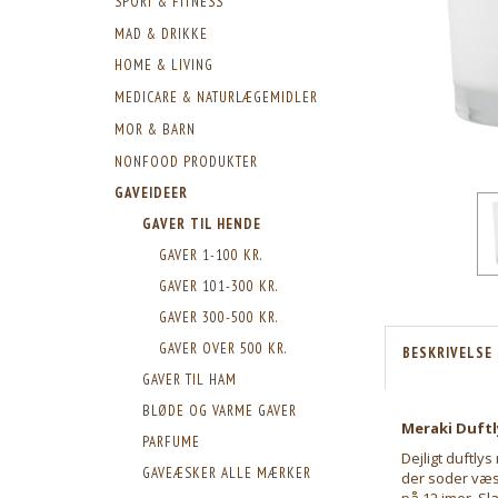
SPORT & FITNESS
MAD & DRIKKE
HOME & LIVING
MEDICARE & NATURLÆGEMIDLER
MOR & BARN
NONFOOD PRODUKTER
GAVEIDEER
GAVER TIL HENDE
GAVER 1-100 KR.
GAVER 101-300 KR.
GAVER 300-500 KR.
GAVER OVER 500 KR.
BESKRIVELSE
GAVER TIL HAM
BLØDE OG VARME GAVER
Meraki Duftly
PARFUME
Dejligt duftly
GAVEÆSKER ALLE MÆRKER
der soder væse
på 12 imer. Sl