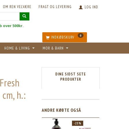
OM REN VELVÆRE
FRAGT OG LEVERING
LOG IND
øb over 500kr.
0
INDKØBSKURV
HOME & LIVING
MOR & BARN
DINE SIDST SETE
 Fresh
PRODUKTER
 cm, h.:
ANDRE KØBTE OGSÅ
-25%
-25%