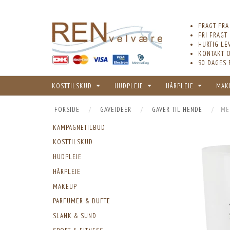
FRAGT FRA
FRI FRAGT
HURTIG LE
KONTAKT O
90 DAGES 
KOSTTILSKUD
HUDPLEJE
HÅRPLEJE
MAK
FORSIDE
GAVEIDEER
GAVER TIL HENDE
MER
KAMPAGNETILBUD
KOSTTILSKUD
HUDPLEJE
HÅRPLEJE
MAKEUP
PARFUMER & DUFTE
SLANK & SUND