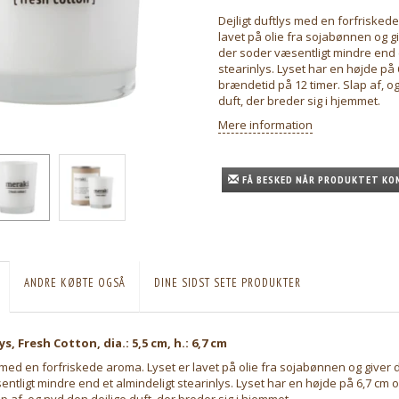
Dejligt duftlys med en forfrisked
lavet på olie fra sojabønnen og giv
der soder væsentligt mindre end 
stearinlys. Lyset har en højde på
brændetid på 12 timer. Slap af, o
duft, der breder sig i hjemmet.
Mere information
FÅ BESKED NÅR PRODUKTET KO
ANDRE KØBTE OGSÅ
DINE SIDST SETE PRODUKTER
s, Fresh Cotton, dia.: 5,5 cm, h.: 6,7 cm
s med en forfriskede aroma. Lyset er lavet på olie fra sojabønnen og giver di
ntligt mindre end et almindeligt stearinlys. Lyset har en højde på 6,7 cm
ap af, og nyd den dejlige duft, der breder sig i hjemmet.