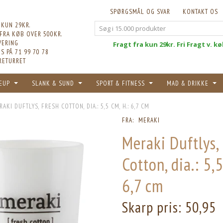
SPØRGSMÅL OG SVAR
KONTAKT OS
 KUN 29KR.
 FRA KØB OVER 500KR.
VERING
Fri
Fragt fra kun 29kr. Fri Fragt v. k
S PÅ 71 99 70 78
RETURRET
EUP
SLANK & SUND
SPORT & FITNESS
MAD & DRIKKE
AKI DUFTLYS, FRESH COTTON, DIA.: 5,5 CM, H.: 6,7 CM
FRA:
MERAKI
Meraki Duftlys,
Cotton, dia.: 5,5
6,7 cm
Skarp pris:
50,95