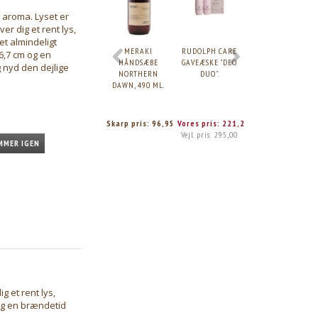
e aroma. Lyset er
er dig et rent lys,
et almindeligt
MERAKI
RUDOLPH CARE
KARMAMEJU
 6,7 cm og en
HÅNDSÆBE
GAVEÆSKE "DEO
CALM BALM,
g nyd den dejlige
NORTHERN
DUO".
90ML.
DAWN, 490 ML.
Skarp pris:
96,95
Vores pris:
221,25
Vores pris:
246,7
Vejl. pris:
295,00
Vejl. pris:
329,00
MMER IGEN
g et rent lys,
 og en brændetid