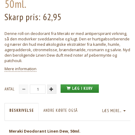
50ml.
Skarp pris:
62,95
Denne roll-on deodorant fra Meraki er med antiperspirant virkning,
så den modvirker sveddannelse og lugt. Den er hurtigabsorberende
og nærer din hud med økologiske ekstrakter fra kamille, humle,
agerpadderok, citronmelisse, brændenælde, rosmarin og salvie. Nyd
den beroligende Linen Dew duft med noter af pebermynte og
patchouli.
Mere information
LÆG I KURV
ANTAL
BESKRIVELSE
ANDRE KØBTE OGSÅ
LÆS MERE...
Meraki Deodorant Linen Dew, 50ml.