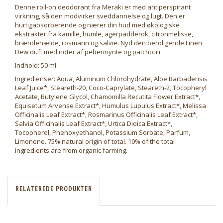
Denne roll-on deodorant fra Meraki er med antiperspirant
virkning, så den modvirker sveddannelse og lugt. Den er
hurtigabsorberende og nærer din hud med økologiske
ekstrakter fra kamille, humle, agerpadderok, citronmelisse,
brændenælde, rosmarin og salvie. Nyd den beroligende Linen
Dew duft med noter af pebermynte og patchouli.
Indhold: 50 ml
Ingredienser: Aqua, Aluminum Chlorohydrate, Aloe Barbadensis
Leaf Juice*, Steareth-20, Coco-Caprylate, Steareth-2, Tocopheryl
Acetate, Butylene Glycol, Chamomilla Recutita Flower Extract*,
Equisetum Arvense Extract*, Humulus Lupulus Extract*, Melissa
Officinalis Leaf Extract*, Rosmarinus Officinalis Leaf Extract*,
Salvia Officinalis Leaf Extract*, Urtica Dioica Extract*,
Tocopherol, Phenoxyethanol, Potassium Sorbate, Parfum,
Limonene. 75% natural origin of total. 10% of the total
ingredients are from organic farming.
RELATEREDE PRODUKTER