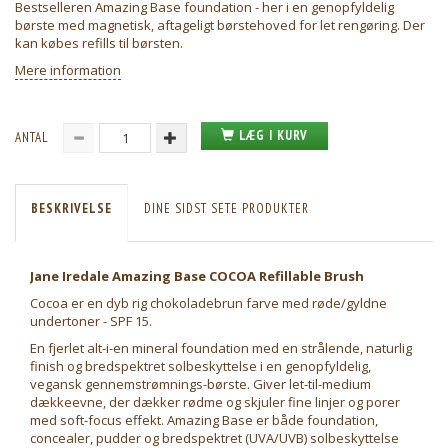
Bestselleren Amazing Base foundation - her i en genopfyldelig
børste med magnetisk, aftageligt børstehoved for let rengøring. Der
kan købes refills til børsten.
Mere information
LÆG I KURV
ANTAL
BESKRIVELSE
DINE SIDST SETE PRODUKTER
Jane Iredale Amazing Base COCOA
Refillable Brush
Cocoa er en dyb rig chokoladebrun farve med røde/gyldne
undertoner - SPF 15.
En fjerlet alt-i-en mineral foundation med en strålende, naturlig
finish og bredspektret solbeskyttelse i en genopfyldelig,
vegansk gennemstrømnings-børste. Giver let-til-medium
dækkeevne, der dækker rødme og skjuler fine linjer og porer
med soft-focus effekt. Amazing Base er både foundation,
concealer, pudder og bredspektret (UVA/UVB) solbeskyttelse