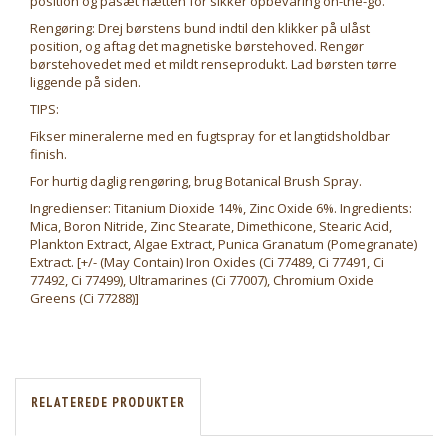
position og påsæt hætten for sikker opbevaring on-the-go.
Rengøring: Drej børstens bund indtil den klikker på ulåst
position, og aftag det magnetiske børstehoved. Rengør
børstehovedet med et mildt renseprodukt. Lad børsten tørre
liggende på siden.
TIPS:
Fikser mineralerne med en fugtspray for et langtidsholdbar
finish.
For hurtig daglig rengøring, brug Botanical Brush Spray.
Ingredienser: Titanium Dioxide 14%, Zinc Oxide 6%. Ingredients:
Mica, Boron Nitride, Zinc Stearate, Dimethicone, Stearic Acid,
Plankton Extract, Algae Extract, Punica Granatum (Pomegranate)
Extract. [+/- (May Contain) Iron Oxides (Ci 77489, Ci 77491, Ci
77492, Ci 77499), Ultramarines (Ci 77007), Chromium Oxide
Greens (Ci 77288)]
RELATEREDE PRODUKTER