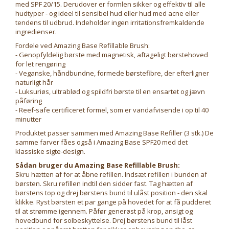
med SPF 20/15. Derudover er formlen sikker og effektiv til alle
hudtyper - og ideel til sensibel hud eller hud med acne eller
tendens til udbrud. Indeholder ingen irritationsfremkaldende
ingredienser.
Fordele ved Amazing Base Refillable Brush:
- Genopfyldelig børste med magnetisk, aftageligt børstehoved
for let rengøring
- Veganske, håndbundne, formede børstefibre, der efterligner
naturligt hår
- Luksuriøs, ultrablød og spildfri børste til en ensartet og jævn
påføring
- Reef-safe certificeret formel, som er vandafvisende i op til 40
minutter
Produktet passer sammen med Amazing Base Refiller (3 stk.) De
samme farver fåes også i Amazing Base SPF20 med det
klassiske sigte-design.
Sådan bruger du Amazing Base Refillable Brush:
Skru hætten af for at åbne refillen. Indsæt refillen i bunden af
børsten. Skru refillen indtil den sidder fast. Tag hætten af
børstens top og drej børstens bund til ulåst position - den skal
klikke. Ryst børsten et par gange på hovedet for at få pudderet
til at strømme igennem. Påfør generøst på krop, ansigt og
hovedbund for solbeskyttelse. Drej børstens bund til låst