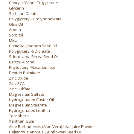
Caprylic/Capric Triglyceride
Glycerin
Sorbitan Oleate
Polyglyceryl-3 Polyricinoleate
Olus Oil
Aroma
Sorbitol
Mica
Camellia Japonica Seed Oil
Polyglyceryl-6 Dioleate
Sclerocarya Birrea Seed Oil
Benzyl Alcohol
Phytosteryl Macadamiate
Dextrin Palmitate
Zinc Oxide
Zinc PCA
Zinc Sulfate
Magnesium Sulfate
Hydrogenated Castor Oil
Magnesium Stearate
Hydrogenated Lecithin
Tocopherol
Xanthan Gum
Aloe Barbadensis (Aloe Vera) Leaf Juice Powder
Helianthus Annuus (Sunflower) Seed Oil