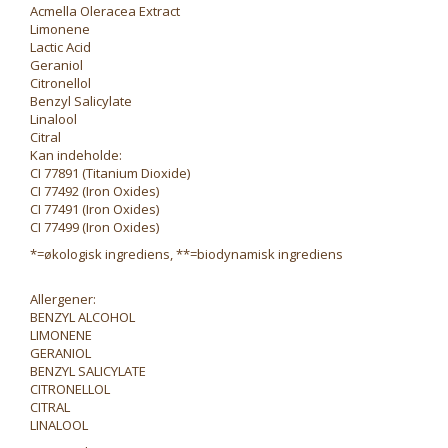
Acmella Oleracea Extract
Limonene
Lactic Acid
Geraniol
Citronellol
Benzyl Salicylate
Linalool
Citral
Kan indeholde:
CI 77891 (Titanium Dioxide)
CI 77492 (Iron Oxides)
CI 77491 (Iron Oxides)
CI 77499 (Iron Oxides)
*=økologisk ingrediens, **=biodynamisk ingrediens
Allergener:
BENZYL ALCOHOL
LIMONENE
GERANIOL
BENZYL SALICYLATE
CITRONELLOL
CITRAL
LINALOOL