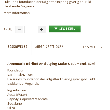
Luksuriøs foundation der udglatter linjer og giver glød. Fuld
dækkende. Vegansk.
Mere information
LÆG I KURV
ANTAL
BESKRIVELSE
ANDRE KØBTE OGSÅ
LÆS MERE...
Annemarie Börlind Anti-Aging Make-Up Almond, 30ml
Foundation
Varebeskrivelse:
Luksuriøs foundation der udglatter linjer og giver glød. Fuld
dækkende. Vegansk.
Ingredienser:
Aqua (Water)
Caprylyl Caprylate/Caprate
Squalane
Silica