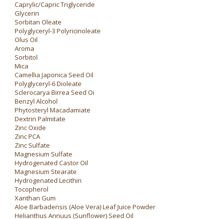
Caprylic/Capric Triglyceride
Glycerin
Sorbitan Oleate
Polyglyceryl-3 Polyricinoleate
Olus Oil
Aroma
Sorbitol
Mica
Camellia Japonica Seed Oil
Polyglyceryl-6 Dioleate
Sclerocarya Birrea Seed Oi
Benzyl Alcohol
Phytosteryl Macadamiate
Dextrin Palmitate
Zinc Oxide
Zinc PCA
Zinc Sulfate
Magnesium Sulfate
Hydrogenated Castor Oil
Magnesium Stearate
Hydrogenated Lecithin
Tocopherol
Xanthan Gum
Aloe Barbadensis (Aloe Vera) Leaf Juice Powder
Helianthus Annuus (Sunflower) Seed Oil