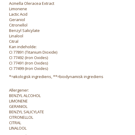
Acmella Oleracea Extract
Limonene
Lactic Acid
Geraniol
Citronellol
Benzyl Salicylate
Linalool
Citral
Kan indeholde:
CI 77891 (Titanium Dioxide)
CI 77492 (Iron Oxides)
CI 77491 (Iron Oxides)
CI 77499 (Iron Oxides)
*=økologisk ingrediens, **=biodynamisk ingrediens
Allergener:
BENZYL ALCOHOL
LIMONENE
GERANIOL
BENZYL SALICYLATE
CITRONELLOL
CITRAL
LINALOOL