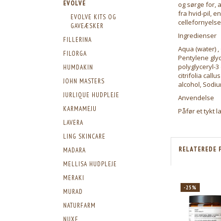
EVOLVE
og sørge for, 
fra hvid-pil, e
EVOLVE KITS OG
cellefornyelse
GAVEÆSKER
Ingredienser
FILLERINA
Aqua (water) , 
FILORGA
Pentylene glyco
polyglyceryl-3
HUMDAKIN
citrifolia call
JOHN MASTERS
alcohol, Sodiu
JURLIQUE HUDPLEJE
Anvendelse
KARMAMEJU
Påfør et tykt 
LAVERA
LING SKINCARE
RELATEREDE 
MADARA
MELLISA HUDPLEJE
MERAKI
-25%
MURAD
NATURFARM
NUXE