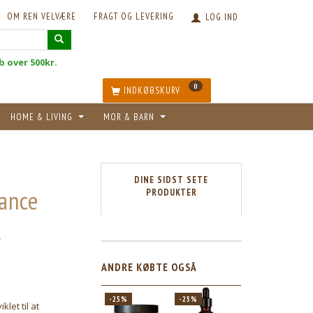
OM REN VELVÆRE
FRAGT OG LEVERING
LOG IND
øb over 500kr.
0
INDKØBSKURV
HOME & LIVING
MOR & BARN
DINE SIDST SETE
lance
PRODUKTER
l
ANDRE KØBTE OGSÅ
-25%
-25%
-25%
let til at