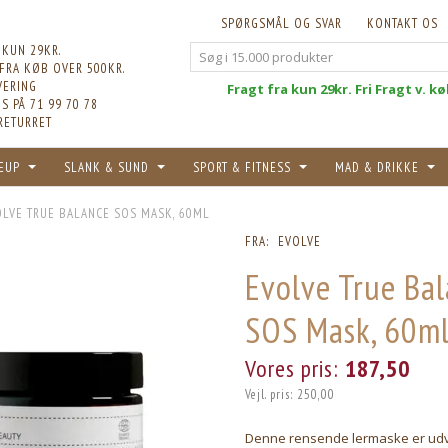
SPØRGSMÅL OG SVAR
KONTAKT OS
 KUN 29KR.
 FRA KØB OVER 500KR.
VERING
Fri
Fragt fra kun 29kr. Fri Fragt v. k
S PÅ 71 99 70 78
RETURRET
EUP
SLANK & SUND
SPORT & FITNESS
MAD & DRIKKE
OLVE TRUE BALANCE SOS MASK, 60ML
FRA:
EVOLVE
Evolve True Ba
SOS Mask, 60m
Vores pris:
187,50
Vejl. pris:
250,00
Denne rensende lermaske er udvik