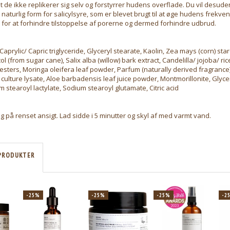
at de ikke replikerer sig selv og forstyrrer hudens overflade. Du vil desude
n naturlig form for salicylsyre, som er blevet brugt til at øge hudens frekven
 for at forhindre tilstoppelse af porerne og dermed forhindre udbrud.
Caprylic/ Capric triglyceride, Glyceryl stearate, Kaolin, Zea mays (corn) starch
l (from sugar cane), Salix alba (willow) bark extract, Candelilla/ jojoba/ ri
 esters, Moringa oleifera leaf powder, Parfum (naturally derived fragrance
us culture lysate, Aloe barbadensis leaf juice powder, Montmorillonite, Glyce
m stearoyl lactylate, Sodium stearoyl glutamate, Citric acid
lag på renset ansigt. Lad sidde i 5 minutter og skyl af med varmt vand.
PRODUKTER
-25%
-25%
-25%
-2