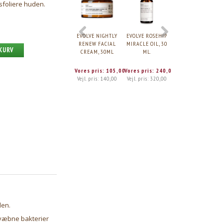
sfoliere huden.
EVOLVE NIGHTLY
EVOLVE ROSEHIP
EVOLVE BIO-
RENEW FACIAL
MIRACLE OIL, 30
RETINOL GOLD
 KURV
CREAM, 30ML
ML.
MASK, 30ML.
Vores pris:
105,00
Vores pris:
240,00
Vores pris:
97,50
Vejl. pris:
140,00
Vejl. pris:
320,00
Vejl. pris:
130,00
den.
fvæbne bakterier