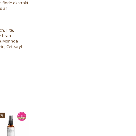
n finde ekstrakt
s af
, Illite,
ce bran
), Morinda
rin, Cetearyl
5%
-25%
-25%
-25%