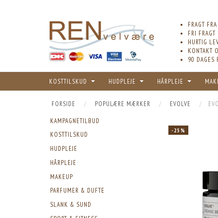
FRAGT FRA
FRI FRAGT
HURTIG LE
KONTAKT O
90 DAGES 
KOSTTILSKUD
HUDPLEJE
HÅRPLEJE
MAK
FORSIDE
POPULÆRE MÆRKER
EVOLVE
EV
KAMPAGNETILBUD
-25%
KOSTTILSKUD
HUDPLEJE
HÅRPLEJE
MAKEUP
PARFUMER & DUFTE
SLANK & SUND