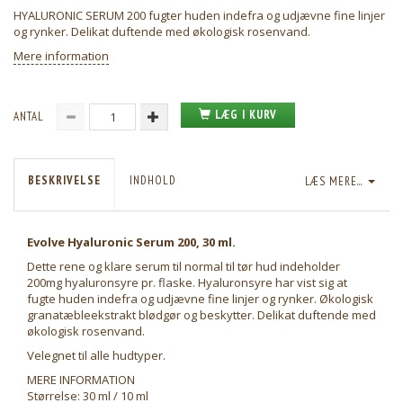
HYALURONIC SERUM 200 fugter huden indefra og udjævne fine linjer
og rynker. Delikat duftende med økologisk rosenvand.
Mere information
LÆG I KURV
ANTAL
BESKRIVELSE
INDHOLD
LÆS MERE...
Evolve Hyaluronic Serum 200, 30 ml.
Dette rene og klare serum til normal til tør hud indeholder
200mg hyaluronsyre pr. flaske. Hyaluronsyre har vist sig at
fugte huden indefra og udjævne fine linjer og rynker. Økologisk
granatæbleekstrakt blødgør og beskytter. Delikat duftende med
økologisk rosenvand.
Velegnet til alle hudtyper.
MERE INFORMATION
Størrelse: 30 ml / 10 ml