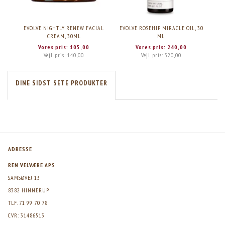
EVOLVE NIGHTLY RENEW FACIAL
EVOLVE ROSEHIP MIRACLE OIL, 30
EV
CREAM, 30ML
ML.
Vores pris:
105,00
Vores pris:
240,00
Vejl. pris:
140,00
Vejl. pris:
320,00
DINE SIDST SETE PRODUKTER
ADRESSE
REN VELVÆRE APS
SAMSØVEJ 13
8382 HINNERUP
TLF. 71 99 70 78
CVR: 31486513