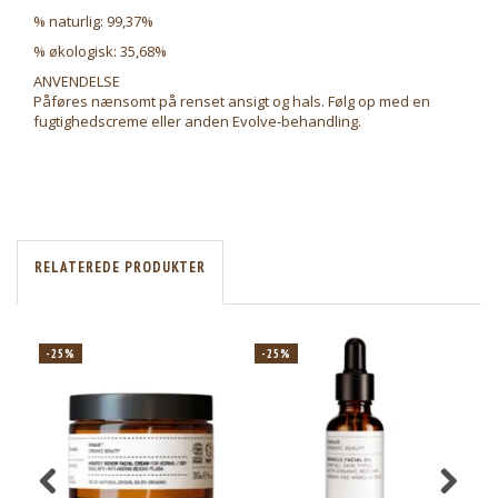
% naturlig: 99,37%
% økologisk: 35,68%
ANVENDELSE
Påføres nænsomt på renset ansigt og hals. Følg op med en
fugtighedscreme eller anden Evolve-behandling.
RELATEREDE PRODUKTER
-25%
-25%
-2