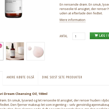
En rensende drøm. En smuk, lyser
renseolie til ansigtet, der rense
uden at efterlade den fedtet.
Mere information
LÆG I
ANTAL
ANDRE KØBTE OGSÅ
DINE SIDST SETE PRODUKTER
ari Dream Cleansing Oil, 100ml
øm. En smuk, lyserød og let renseolie til ansigtet, der renser huden i dy
 fedtet. Den fjerner makeup let som ingenting – selv genstridig øjenmake
 huden. Den skønne søde duft og sarte lyserøde farve gør den perfekt 