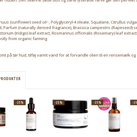
uus (sunflower) seed oil~, Polyglyceryl-4 oleate, Squalane, Citrullus vulga
l, Parfum (naturally derived fragrance), Brassica campestris (Rapeseed) se
torium (Indigo) leaf extract, Rosmarinus officinalis (Rosemary) leaf extract
tly from organic farming
 på tør hud, tilføj varmt vand for at forvandle olien til en rensemælk og s
PRODUKTER
-25%
-25%
-25%
-2