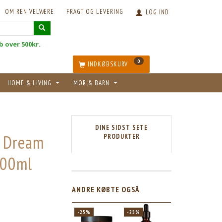
OM REN VELVÆRE
FRAGT OG LEVERING
LOG IND
øb over 500kr.
0
INDKØBSKURV
HOME & LIVING
MOR & BARN
DINE SIDST SETE
i Dream
PRODUKTER
100ml
ANDRE KØBTE OGSÅ
-25%
-25%
-25%