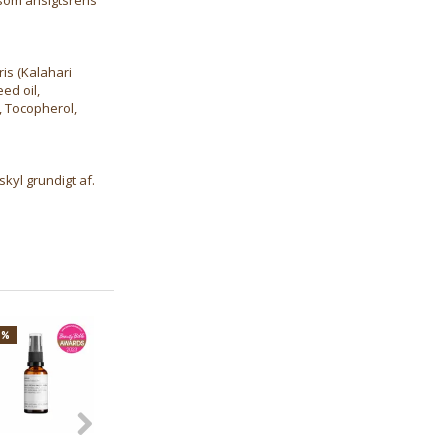
ris (Kalahari
ed oil,
, Tocopherol,
kyl grundigt af.
5%
-25%
-25%
-25%