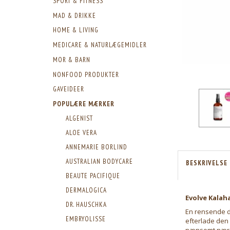
SPORT & FITNESS
MAD & DRIKKE
HOME & LIVING
MEDICARE & NATURLÆGEMIDLER
MOR & BARN
NONFOOD PRODUKTER
GAVEIDEER
POPULÆRE MÆRKER
ALGENIST
ALOE VERA
ANNEMARIE BORLIND
AUSTRALIAN BODYCARE
BESKRIVELSE
BEAUTE PACIFIQUE
DERMALOGICA
Evolve Kalah
DR. HAUSCHKA
En rensende dr
EMBRYOLISSE
efterlade den
nænsomt nærer