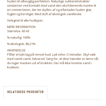
huden til silkeagtig perfektion. Naturlige sukkerekstrakter
omdanner ved kontakt med vand den eksfolierende maske til
en cremet lotion, der let skylles af og efterlader huden glat,
fugtet og beroliget. Med duft af økologisk vanilleolie.
Velegnet til alle hudtyper.
MERE INFORMATION
Størrelse: 60 ml
% naturlig: 100%
% økologisk: 86,21%
ANVENDELSE
Påfør et tykt lag på renset hud. Lad virke i 5 minutter. Skyl væk
med varmt vand. Advarsel: Sørg for, at dine hænder er tørre når
du tager masken ud af krukken. Der må ikke komme vand i
krukken.
RELATEREDE PRODUKTER