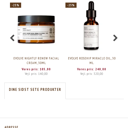
-25%
-25%
-2
EVOLVE NIGHTLY RENEW FACIAL
EVOLVE ROSEHIP MIRACLE OIL, 30
EV
CREAM, 30ML
ML.
Vores pris:
105,00
Vores pris:
240,00
Vejl. pris:
140,00
Vejl. pris:
320,00
DINE SIDST SETE PRODUKTER
ADRESSE