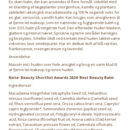
En skøn balm, der kan anvendes til flere formål. Udviklet med
en blanding af lægeplanter (morgenfrue, kamille og plantain)
opblødet i økologisk macadamiaolie og 100 % vegansk voks for
en glat, sensorisk, vandfri balm. Kan bruges som ansigtsrens til
at fjerne let makeup, som en nærende og fugtgivende balm og
som SOS balm på meget tør hud. Den efterlader huden blødere,
glattere og intenst næret. Sprukne og tørre områder beroliges
og beskyttes. Smelter blidt ved kontakt med huden takket være
voksenes lave smeltepunkt. Har en delikat duft af blå rejnfan,
frankincense, rosengeranium og lavendel.
Anvendelse:
Massér ind i huden over hele ansigtet og brug en varm klud til
at fjerne let makeup og rense huden.
Note: Beauty Shortlist Awards 2024: Best Beauty Balm
Ingredienser:
Macadamia Integrifolia/ tetraphylla Seed Oil, Helianthus
Annuus (sunflower) seed oil, Camellia oleifera (Camellia) seed
oil, Rhus verniciflua peel cera, Oryza sativa bran cera, Caprylic/
capric triglyceride*, Simmondsia chinensis (Jojoba) seed oil,
Hydrogenated coconut oil, Polyglyceryl-4 oleate, Hydroxystearic
acid, Rosa canina (Rosehip) fruit oil, Avena sativa (Oat) kernel
extract, Tanacetum annuum flower oil, Calendula officinalis
flower extract, Chamomilla recutita (Matricaria) flower