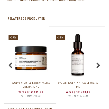
RELATEREDE PRODUKTER
-25%
-25%
-2
EVOLVE NIGHTLY RENEW FACIAL
EVOLVE ROSEHIP MIRACLE OIL, 30
EV
CREAM, 30ML
ML.
Vores pris:
105,00
Vores pris:
240,00
Vejl. pris:
140,00
Vejl. pris:
320,00