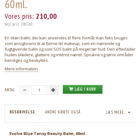
60ml.
Vores pris:
210,00
Vejl. pris:
280,00
En skøn balm, der kan anvendes til flere formål. Kan feks bruges
som ansigtsrens til at fjerne let makeup, som en nærende og
fugtgivende balm og som SOS balm på meget tør hud. Den efterlader
huden blødere, glattere og intenst næret. Sprukne og tørre områder
beroliges og beskyttes.
Mere information
LÆG I KURV
ANTAL
BESKRIVELSE
ANDRE KØBTE OGSÅ
LÆS MERE...
Evolve Blue Tansy Beauty Balm, 60ml.