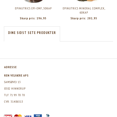
EPINUTRICS EPI-EMF, 30KAP
EPINUTRICS MINERAL COMPLEX,
E
60KAP
Skarp pris:
196,95
Skarp pris:
201,95
DINE SIDST SETE PRODUKTER
ADRESSE
REN VELVÆRE APS
SAMSØVEJ 13
8382 HINNERUP
TLF. 71 99 70 78
CVR: 31486513