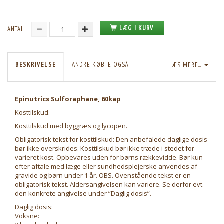
LÆG I KURV
ANTAL
BESKRIVELSE
ANDRE KØBTE OGSÅ
LÆS MERE...
Epinutrics Sulforaphane, 60kap
Kosttilskud.
Kosttilskud med byggræs og lycopen.
Obligatorisk tekst for kosttilskud: Den anbefalede daglige dosis
bør ikke overskrides. Kosttilskud bør ikke træde i stedet for
varieret kost. Opbevares uden for børns rækkevidde. Bør kun
efter aftale med læge eller sundhedsplejerske anvendes af
gravide og børn under 1 år. OBS. Ovenstående tekst er en
obligatorisk tekst. Aldersangivelsen kan variere. Se derfor evt.
den konkrete angivelse under ”Daglig dosis”.
Daglig dosis:
Voksne: