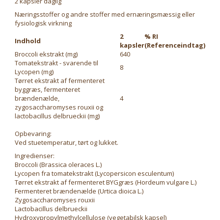
2 kapsler daglig
Næringsstoffer og andre stoffer med ernæringsmæssig eller
fysiologisk virkning
2
% RI
Indhold
kapsler
(Referenceindtag)
Broccoli ekstrakt (mg)
640
Tomatekstrakt - svarende til
8
Lycopen (mg)
Tørret ekstrakt af fermenteret
byggræs, fermenteret
brændenælde,
4
zygosaccharomyses rouxii og
lactobacillus delbrueckii (mg)
Opbevaring:
Ved stuetemperatur, tørt og lukket.
Ingredienser:
Broccoli (Brassica oleraces L.)
Lycopen fra tomatekstrakt (Lycopersicon esculentum)
Tørret ekstrakt af fermenteret BYGgræs (Hordeum vulgare L.)
Fermenteret brændenælde (Urtica dioica L.)
Zygosaccharomyses rouxii
Lactobacillus delbrueckii
Hydroxypropylmethylcellulose (vegetabilsk kapsel)