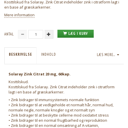
Kosttilskud fra Solaray. Zink Citrat indeholder zink i citratform lagt i
en base af græskarkerner.
Mere information
LÆG I KURV
ANTAL
BESKRIVELSE
INDHOLD
LÆS MERE...
Solaray Zink Citrat 20 mg, 60kap.
Kosttilskud.
Kosttilskud fra Solaray. Zink Citrat indeholder zink i citratform
lagt i en base af græskarkerner.
• Zink bidrager til immunsystemets normale funktion
• Zink bidrager til at vedligeholde et normalt hår, normal hud,
normale negle, normale knogler og et normalt syn
• Zink bidrager til at beskytte cellerne mod oxidativt stress
• Zink bidrager til en normal frugtbarhed og reproduktion
• Zink bidrager til en normal omsætning af A-vitamin,