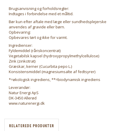
Brugsanvisning og forholdsregler:
Indtages i forbindelse med et måltid.
Bør kun efter aftale med læge eller sundhedsplejerske
anvendes af gravide eller børn.
Opbevaring:
Opbevares tørt og ikke for varmt.
Ingredienser:
Fyldemiddel (råriskoncentrat)
Vegetabilsk kapsel (hydroxypropylmethylcellulose)
Zink (zinkcitrat)
Græskar, kerner (Cucurbita pepo L.)
Konsistensmiddel (magnesiumsalte af fedtsyrer)
*=økologisk ingrediens, **=biodynamisk ingrediens
Leverandør:
Natur Energi ApS
DK-3450 Allerød
www.naturenergi.dk
RELATEREDE PRODUKTER