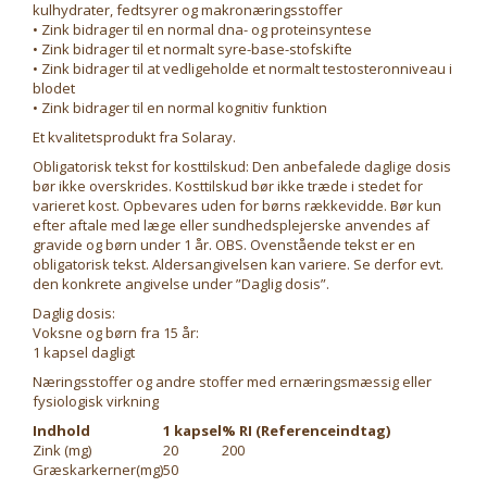
kulhydrater, fedtsyrer og makronæringsstoffer
• Zink bidrager til en normal dna- og proteinsyntese
• Zink bidrager til et normalt syre-base-stofskifte
• Zink bidrager til at vedligeholde et normalt testosteronniveau i
blodet
• Zink bidrager til en normal kognitiv funktion
Et kvalitetsprodukt fra Solaray.
Obligatorisk tekst for kosttilskud: Den anbefalede daglige dosis
bør ikke overskrides. Kosttilskud bør ikke træde i stedet for
varieret kost. Opbevares uden for børns rækkevidde. Bør kun
efter aftale med læge eller sundhedsplejerske anvendes af
gravide og børn under 1 år. OBS. Ovenstående tekst er en
obligatorisk tekst. Aldersangivelsen kan variere. Se derfor evt.
den konkrete angivelse under ”Daglig dosis”.
Daglig dosis:
Voksne og børn fra 15 år:
1 kapsel dagligt
Næringsstoffer og andre stoffer med ernæringsmæssig eller
fysiologisk virkning
Indhold
1 kapsel
% RI (Referenceindtag)
Zink (mg)
20
200
Græskarkerner(mg)
50