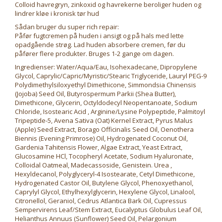
Colloid havregryn, zinkoxid og havrekerne beroliger huden og
lindrer kløe i kronisk tør hud
Sådan bruger du super rich repair:
Påfør fugtcremen på huden i ansigt og på hals med lette
opadgående strøg. Lad huden absorbere cremen, før du
påfører flere produkter. Bruges 1-2 gange om dagen.
Ingredienser: Water/Aqua/Eau, Isohexadecane, Dipropylene
Glycol, Caprylic/Capric/Myristic/Stearic Triglyceride, Lauryl PEG-9
Polydimethylsiloxyethyl Dimethicone, Simmondsia Chinensis
(Jojoba) Seed Oil, Butyrospermum Parkii (Shea Butter),
Dimethicone, Glycerin, Octyldodecyl Neopentanoate, Sodium
Chloride, Isostearic Acid , Arginine/Lysine Polypeptide, Palmitoyl
Tripeptide-5, Avena Sativa (Oat) Kernel Extract, Pyrus Malus
(Apple) Seed Extract, Borago Officinalis Seed Oil, Oenothera
Biennis (Evening Primrose) Oil, Hydrogenated Coconut Oil,
Gardenia Tahitensis Flower, Algae Extract, Yeast Extract,
Glucosamine HCl, Tocopheryl Acetate, Sodium Hyaluronate,
Colloidal Oatmeal, Madecassoside, Genistein. Urea ,
Hexyldecanol, Polyglyceryl-4 Isostearate, Cetyl Dimethicone,
Hydrogenated Castor Oil, Butylene Glycol, Phenoxyethanol,
Caprylyl Glycol, Ethylhexylglycerin, Hexylene Glycol, Linalool,
Citronellol, Geraniol, Cedrus Atlantica Bark Oil, Cupressus
Sempervirens Leaf/Stem Extract, Eucalyptus Globulus Leaf Oil,
Helianthus Annuus (Sunflower) Seed Oil, Pelargonium