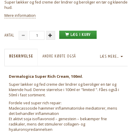
Super lækker og fed creme der lindrer og beroliger en tør og kløende
hud.
Mere information
LÆG I KURV
ANTAL
BESKRIVELSE
ANDRE KØBTE OGSÅ
LÆS MERE...
Dermalogica Super Rich Cream, 100ml.
Super lækker og fed creme der lindrer og beroliger en tør og
kløende hud. Denne størrelse i 100ml er "limited ". Fåes også i
50ml i fast sortiment.
Fordele ved super rich repair:
Madecassoside hæmmer inflammatoriske mediatorer, mens
det behandler inflammation
Et aktivt soja isoflavonoid – genestein – bekæmper frie
radikaler, mens det stimulerer collagen- og
hyaluronsyredannelsen