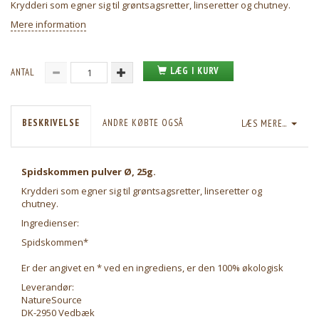
Krydderi som egner sig til grøntsagsretter, linseretter og chutney.
Mere information
LÆG I KURV
ANTAL
BESKRIVELSE
ANDRE KØBTE OGSÅ
LÆS MERE...
Spidskommen pulver Ø, 25g.
Krydderi som egner sig til grøntsagsretter, linseretter og
chutney.
Ingredienser:
Spidskommen*
Er der angivet en * ved en ingrediens, er den 100% økologisk
Leverandør:
NatureSource
DK-2950 Vedbæk