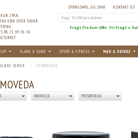
SPØRGSMÅL OG SVAR
KONTAKT OS
 KUN 29KR.
 FRA KØB OVER 500KR.
VERING
Fri
Fragt fra kun 29kr. Fri Fragt v. k
S PÅ 71 99 70 78
RETURRET
EUP
SLANK & SUND
SPORT & FITNESS
MAD & DRIKKE
ULÆRE SERIER
COSMOVEDA
SMOVEDA
R
INDHOLD
PRISNIVEAU