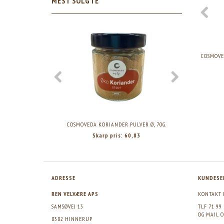
MEST SOLGTE
COSMOVE
COSMOVEDA KORIANDER PULVER Ø, 70G.
COSMO
Skarp pris:
60,83
ADRESSE
KUNDESE
REN VELVÆRE APS
KONTAKT 
SAMSØVEJ 13
TLF 71 99
OG MAIL
O
8382 HINNERUP