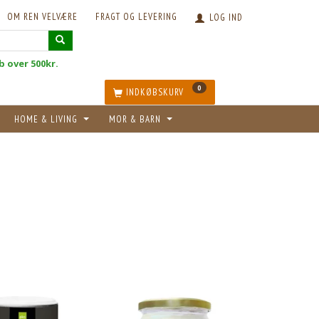
OM REN VELVÆRE
FRAGT OG LEVERING
LOG IND
øb over 500kr.
0
INDKØBSKURV
HOME & LIVING
MOR & BARN