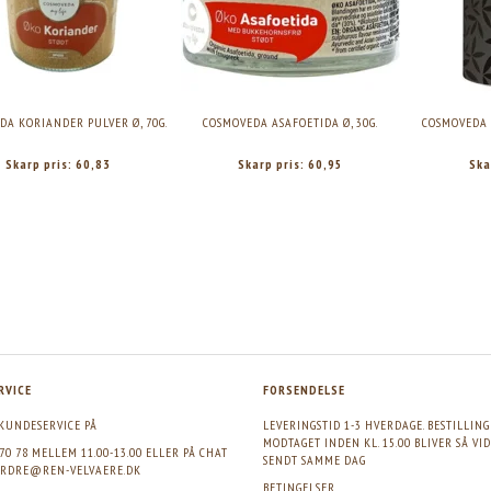
DA KORIANDER PULVER Ø, 70G.
COSMOVEDA ASAFOETIDA Ø, 30G.
COSMOVEDA 
Skarp pris:
60,83
Skarp pris:
60,95
Ska
VEDA ASAFOETIDA Ø, 30G.
COSMOVEDA INSTANT CHAI BLACK Ø, 180G.
Skarp pris:
60,95
Skarp pris:
65,00
RVICE
FORSENDELSE
KUNDESERVICE PÅ
LEVERINGSTID 1-3 HVERDAGE. BESTILLIN
MODTAGET INDEN KL. 15.00 BLIVER SÅ VI
 70 78 MELLEM 11.00-13.00 ELLER PÅ CHAT
SENDT SAMME DAG
RDRE@REN-VELVAERE.DK
BETINGELSER