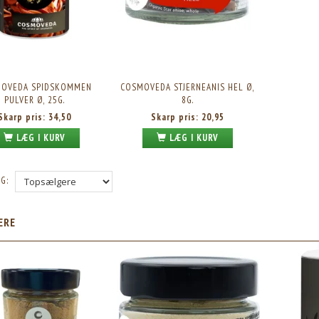
OVEDA SPIDSKOMMEN
COSMOVEDA STJERNEANIS HEL Ø,
PULVER Ø, 25G.
8G.
Skarp pris:
34,50
Skarp pris:
20,95
LÆG I KURV
LÆG I KURV
G:
ÆRE