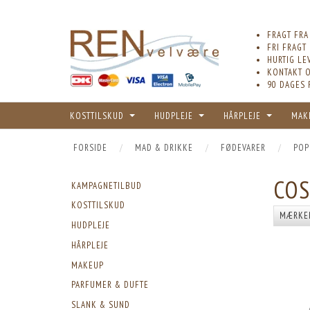
FRAGT FRA
FRI FRAGT
HURTIG LE
KONTAKT O
90 DAGES 
KOSTTILSKUD
HUDPLEJE
HÅRPLEJE
MAK
FORSIDE
MAD & DRIKKE
FØDEVARER
POP
CO
KAMPAGNETILBUD
KOSTTILSKUD
MÆRKE
HUDPLEJE
HÅRPLEJE
MAKEUP
PARFUMER & DUFTE
SLANK & SUND