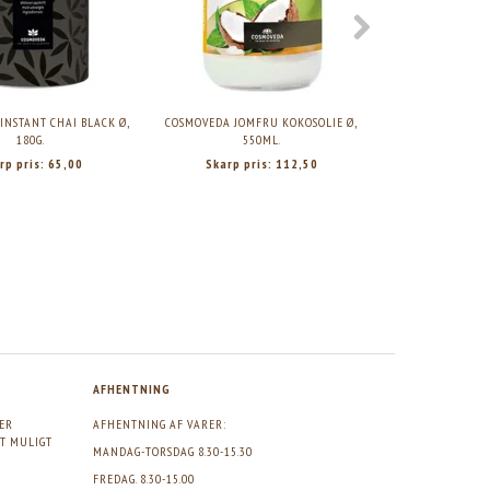
INSTANT CHAI BLACK Ø,
COSMOVEDA JOMFRU KOKOSOLIE Ø,
COSMOVEDA KANEL
180G.
550ML.
S
rp pris:
65,00
Skarp pris:
112,50
Skarp p
COSMOVEDA JOMFRU KOKOSOLIE Ø, 550ML.
COSMOVEDA KANEL HELE CEYLON Ø,
Skarp pris:
112,50
Skarp pris:
43,95
AFHENTNING
GER
AFHENTNING AF VARER:
DT MULIGT
MANDAG-TORSDAG 8.30-15.30
FREDAG. 8.30-15.00