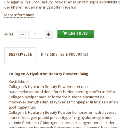
Collagen & Hyaluron Beauty Powder er et unikt hudplejekosttilskud
der tilfører huden næringsstoffer indefra
Mere information
LÆG I KURV
ANTAL
BESKRIVELSE
DINE SIDST SETE PRODUKTER
Collagen & Hyaluron Beauty Powder, 360g.
Kosttilskud.
Collagen & Hyaluron Beauty Powder er et unikt
hudplejekosttilskud der tilfører huden næringsstoffer indefra.
Kollagen hjælper med at forbedre hudens elasticitet og
modvirker synligheden af rynker samt hjælper til følelsen af en
godt fugtet hud.
Collagen & Hyaluron Beauty Powder kombinerer hydrolyseret
maritim kollagen peptid pulver (type 1) og hyaluronsyre med
vitamin C. Vitamin C bidrager til normal kollagendannelse, der
har betydning for normalt fungerende hud. Vitamin C beskytter