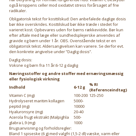
også kroppens celler mod oxidativt stress forårsaget af frie
radikaler.
Obligatorisk tekst for kosttilskud: Den anbefalede daglige dosis
bør ikke overskrides. Kosttilskud bør ikke træde i stedet for
varieret kost. Opbevares uden for børns rækkevidde. Bør kun
efter aftale med læge eller sundhedsplejerske anvendes af
gravide og børn under 1 år. OBS. Ovenstående tekst er en
obligatorisk tekst. Aldersangivelsen kan variere. Se derfor evt.
den konkrete angivelse under ”Daglig dosis”.
Daglig dosis:
Voksne og børn fra 11 år:6-12 g daglig
Næringsstoffer og andre stoffer med ernæringsmæssig
eller fysiologisk virkning
% RI
Indhold
6-12 g
(Referenceindtag)
Vitamin C (mg)
100-200
125-250
Hydrolyseret maritim kollagen
5000-
peptid (mg)
10000
Hyaluronsyre (mg)
20-40
Acerola frugt ekstrakt (Malpighla
500-
glabra L.9 (mg)
1000
Brugsanvisning og forholdsregler:
Bland 1 spiseske (6 g) med valgfri (1,5-2 dl) væske, varm eller