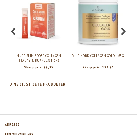
NUPO SLIM BOOST COLLAGEN
VILD NORD COLLAGEN GOLD, 165G
GRE
BEAUTY & BURN, 15STICKS
Skarp pris:
99,95
Skarp pris:
193,95
DINE SIDST SETE PRODUKTER
ADRESSE
REN VELVÆRE APS